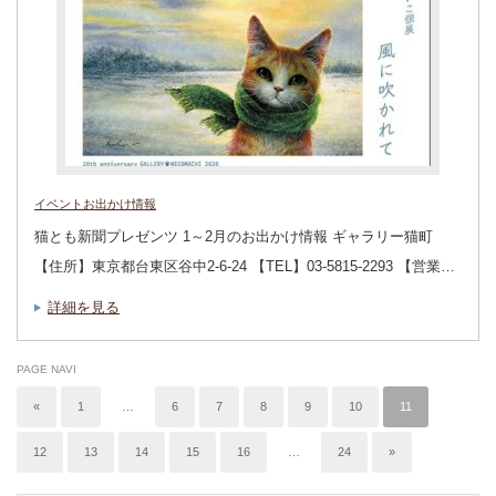
イベントお出かけ情報
猫とも新聞プレゼンツ 1～2月のお出かけ情報 ギャラリー猫町
【住所】東京都台東区谷中2-6-24 【TEL】03-5815-2293 【営業…
詳細を見る
PAGE NAVI
«
1
…
6
7
8
9
10
11
12
13
14
15
16
…
24
»