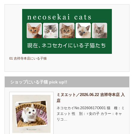
01 吉祥寺本店にいる子猫
ショップにいる子猫 pick up!!
ミヌエット／2026.06.22 吉祥寺本店 入
店
ネコセカイNo.20260617O001 猫 種：ミ
ヌエット 性 別：♀女の子 カラー：キャ
リコ…