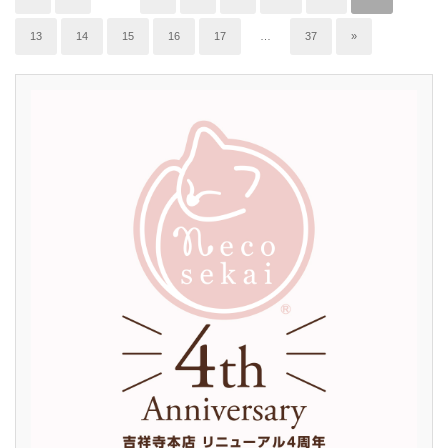
13
14
15
16
17
…
37
»