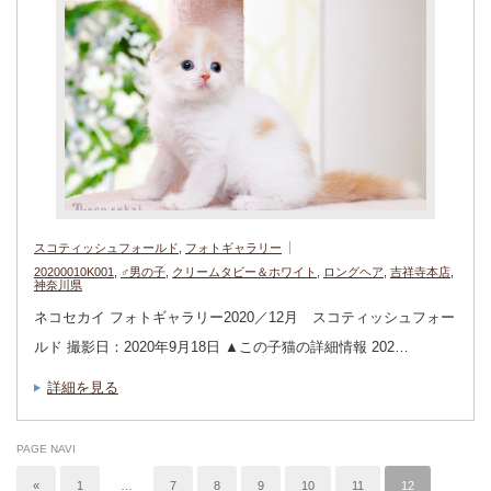
スコティッシュフォールド
,
フォトギャラリー
20200010K001
,
♂男の子
,
クリームタビー＆ホワイト
,
ロングヘア
,
吉祥寺本店
,
神奈川県
ネコセカイ フォトギャラリー2020／12月 スコティッシュフォー
ルド 撮影日：2020年9月18日 ▲この子猫の詳細情報 202…
詳細を見る
PAGE NAVI
«
1
…
7
8
9
10
11
12