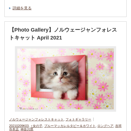
詳細を見る
【Photo Gallery】ノルウェージャンフォレス
トキャット April 2021
ノルウェージャンフォレストキャット
,
フォトギャラリー
20210209K03
,
♀女の子
,
ブルーマッカレルタビー＆ホワイト
,
ロングヘア
,
吉祥
寺本店
,
神奈川県