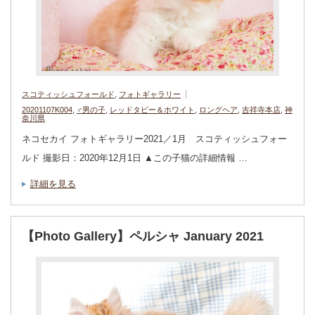
スコティッシュフォールド
,
フォトギャラリー
20201107K004
,
♂男の子
,
レッドタビー＆ホワイト
,
ロングヘア
,
吉祥寺本店
,
神
奈川県
ネコセカイ フォトギャラリー2021／1月 スコティッシュフォー
ルド 撮影日：2020年12月1日 ▲この子猫の詳細情報 …
詳細を見る
【Photo Gallery】ペルシャ January 2021