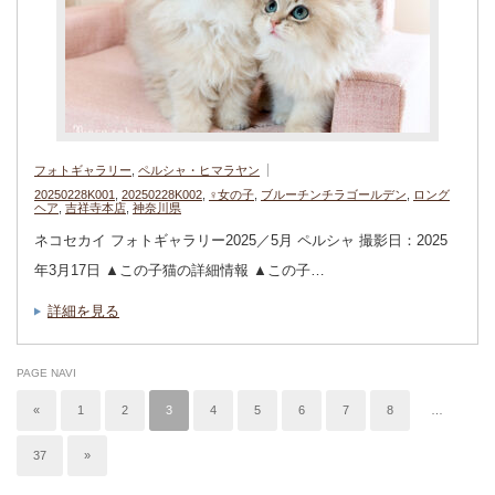
フォトギャラリー
,
ペルシャ・ヒマラヤン
20250228K001
,
20250228K002
,
♀女の子
,
ブルーチンチラゴールデン
,
ロング
ヘア
,
吉祥寺本店
,
神奈川県
ネコセカイ フォトギャラリー2025／5月 ペルシャ 撮影日：2025
年3月17日 ▲この子猫の詳細情報 ▲この子…
詳細を見る
PAGE NAVI
«
1
2
3
4
5
6
7
8
…
37
»