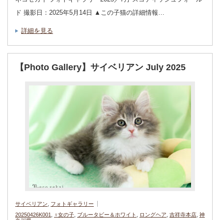
ド 撮影日：2025年5月14日 ▲この子猫の詳細情報…
詳細を見る
【Photo Gallery】サイベリアン July 2025
サイベリアン
,
フォトギャラリー
20250426K001
,
♀女の子
,
ブルータビー＆ホワイト
,
ロングヘア
,
吉祥寺本店
,
神