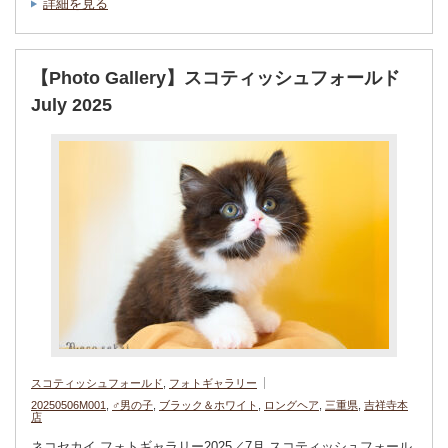
詳細を見る
【Photo Gallery】スコティッシュフォールド
July 2025
スコティッシュフォールド
,
フォトギャラリー
20250506M001
,
♂男の子
,
ブラック＆ホワイト
,
ロングヘア
,
三重県
,
吉祥寺本
店
ネコセカイ フォトギャラリー2025／7月 スコティッシュフォール