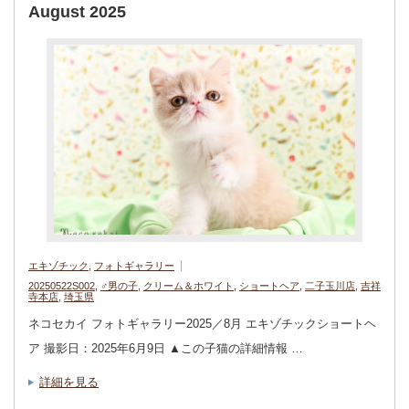
August 2025
エキゾチック
,
フォトギャラリー
20250522S002
,
♂男の子
,
クリーム＆ホワイト
,
ショートヘア
,
二子玉川店
,
吉祥
寺本店
,
埼玉県
ネコセカイ フォトギャラリー2025／8月 エキゾチックショートヘ
ア 撮影日：2025年6月9日 ▲この子猫の詳細情報 …
詳細を見る