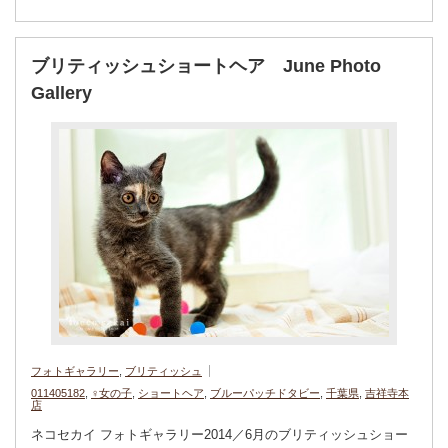
ブリティッシュショートヘア June Photo
Gallery
フォトギャラリー
,
ブリティッシュ
011405182
,
♀女の子
,
ショートヘア
,
ブルーパッチドタビー
,
千葉県
,
吉祥寺本
店
ネコセカイ フォトギャラリー2014／6月のブリティッシュショー