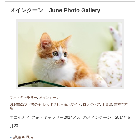
メインクーン June Photo Gallery
フォトギャラリー
,
メインクーン
011405270
,
♂男の子
,
レッドタビー＆ホワイト
,
ロングヘア
,
千葉県
,
吉祥寺本
店
ネコセカイ フォトギャラリー2014／6月のメインクーン 2014年6
月23…
詳細を見る