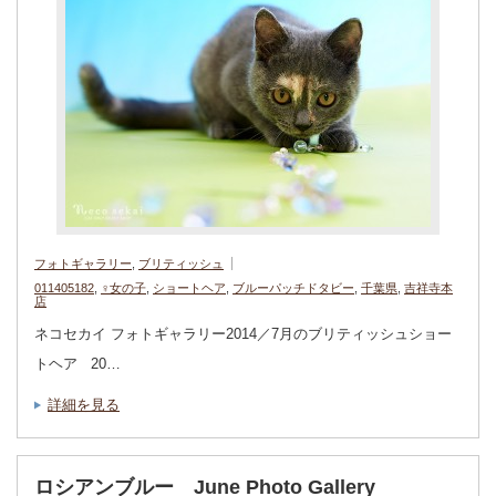
フォトギャラリー
,
ブリティッシュ
011405182
,
♀女の子
,
ショートヘア
,
ブルーパッチドタビー
,
千葉県
,
吉祥寺本
店
ネコセカイ フォトギャラリー2014／7月のブリティッシュショー
トヘア 20…
詳細を見る
ロシアンブルー June Photo Gallery