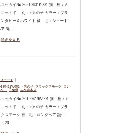
コセカイNo.20210601K001 猫 種：ミ
ヌエット 性 別：♂男の子 カラー：ブラ
ウンタビー＆ホワイト 被 毛：ショート
ヘア 誕…
詳細を見る
ミヌエット
0190419W001
,
♂男の子
,
ブラックスモーク
,
ロン
グヘア
,
千葉県
,
吉祥寺本店
コセカイNo.20190419W001 猫 種：ミ
ヌエット 性 別：♂男の子 カラー：ブラ
ックスモーク 被 毛：ロングヘア 誕生
日：20…