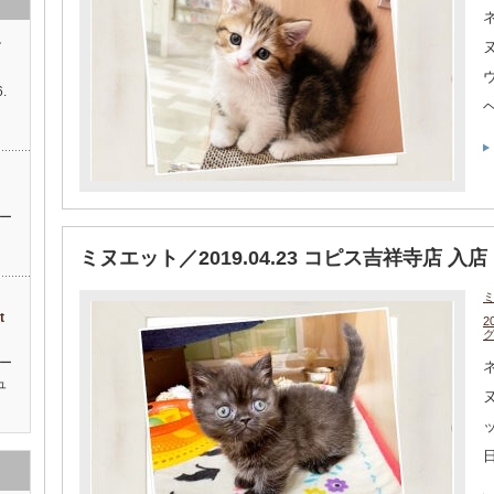
ネ
す
.
…
ッ
ー
ミヌエット／2019.04.23 コピス吉祥寺店 入店
ィ
t
2
ー
ネ
ュ