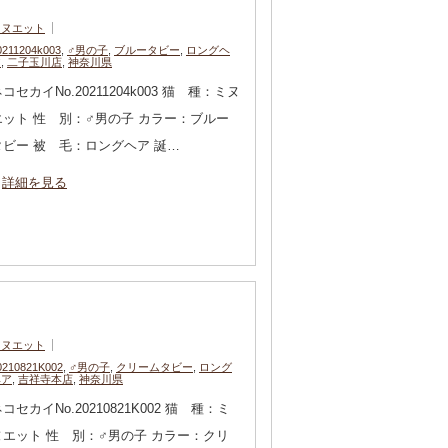
ミヌエット
0211204k003
,
♂男の子
,
ブルータビー
,
ロングヘ
ア
,
二子玉川店
,
神奈川県
コセカイNo.20211204k003 猫 種：ミヌ
エット 性 別：♂男の子 カラー：ブルー
タビー 被 毛：ロングヘア 誕…
詳細を見る
ミヌエット
0210821K002
,
♂男の子
,
クリームタビー
,
ロング
ヘア
,
吉祥寺本店
,
神奈川県
コセカイNo.20210821K002 猫 種：ミ
ヌエット 性 別：♂男の子 カラー：クリ