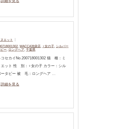
詳細を見る
ミヌエット
00718001302
,
WACCA池袋店
,
♀女の子
,
シルバー
タビー
,
ロングヘア
,
千葉県
コセカイNo.200718001302 猫 種：ミ
ヌエット 性 別：♀女の子 カラー：シル
バータビー 被 毛：ロングヘア …
詳細を見る