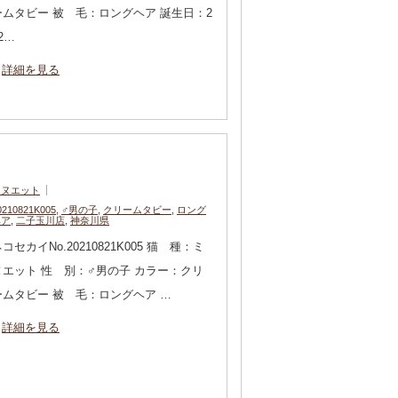
ームタビー 被 毛：ロングヘア 誕生日：2
2…
詳細を見る
ミヌエット
0210821K005
,
♂男の子
,
クリームタビー
,
ロング
ヘア
,
二子玉川店
,
神奈川県
コセカイNo.20210821K005 猫 種：ミ
ヌエット 性 別：♂男の子 カラー：クリ
ームタビー 被 毛：ロングヘア …
詳細を見る