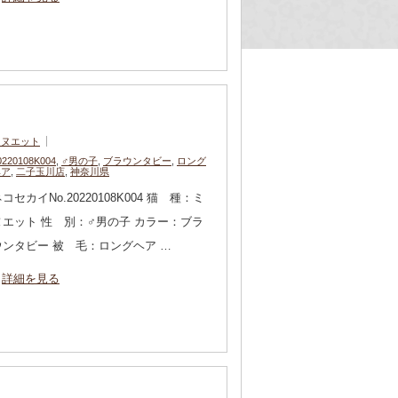
ミヌエット
0220108K004
,
♂男の子
,
ブラウンタビー
,
ロング
ヘア
,
二子玉川店
,
神奈川県
コセカイNo.20220108K004 猫 種：ミ
ヌエット 性 別：♂男の子 カラー：ブラ
ウンタビー 被 毛：ロングヘア …
詳細を見る