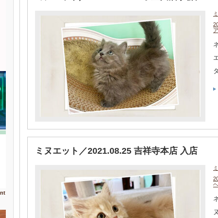
2
ネ
ミヌエット／2021.08.25 吉祥寺本店 入店
2
nt
ネ