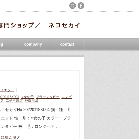
og
company
contact
ミヌエット
0220118K004
,
♀女の子
,
ブラウンタビー
,
ロング
ヘア
,
二子玉川店
,
神奈川県
コセカイNo.20220118K004 猫 種：ミ
ヌエット 性 別：♀女の子 カラー：ブラ
ウンタビー 被 毛：ロングヘア …
詳細を見る