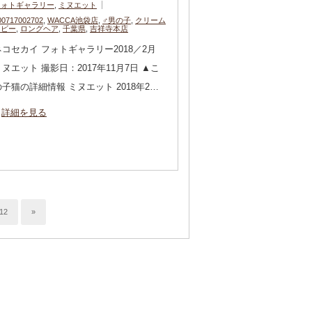
フォトギャラリー
,
ミヌエット
00717002702
,
WACCA池袋店
,
♂男の子
,
クリーム
タビー
,
ロングヘア
,
千葉県
,
吉祥寺本店
ネコセカイ フォトギャラリー2018／2月
ミヌエット 撮影日：2017年11月7日 ▲こ
の子猫の詳細情報 ミヌエット 2018年2…
詳細を見る
12
»