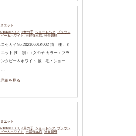
ミヌエット
0210601K002
,
♀女の子
,
ショートヘア
,
ブラウン
タビー＆ホワイト
,
吉祥寺本店
,
神奈川県
コセカイNo.20210601K002 猫 種：ミ
ヌエット 性 別：♀女の子 カラー：ブラ
ウンタビー＆ホワイト 被 毛：ショー
ト…
詳細を見る
ミヌエット
0210601K001
,
♂男の子
,
ショートヘア
,
ブラウン
タビー＆ホワイト
,
吉祥寺本店
,
神奈川県