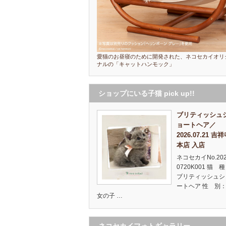
愛猫のお昼寝のために開発された、ネコセカイオリ
ナルの「キャットハンモック」
ショップにいる子猫 pick up!!
ブリティッシュ
ョートヘア／
2026.07.21 吉
本店 入店
ネコセカイNo.20
0720K001 猫 
ブリティッシュシ
ートヘア 性 別：
女の子 …
ネコセカイフォトギャラリー