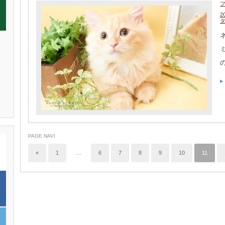
2
PAGE NAVI
«
1
…
6
7
8
9
10
11