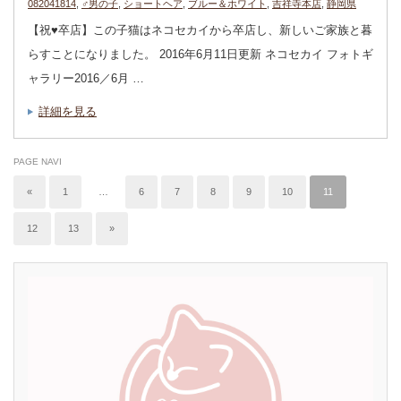
082041814
,
♂男の子
,
ショートヘア
,
ブルー＆ホワイト
,
吉祥寺本店
,
静岡県
【祝♥︎卒店】この子猫はネコセカイから卒店し、新しいご家族と暮
らすことになりました。 2016年6月11日更新 ネコセカイ フォトギ
ャラリー2016／6月 …
詳細を見る
PAGE NAVI
«
1
…
6
7
8
9
10
11
12
13
»