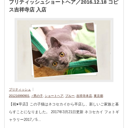
ブリティッシュショートヘア／2016.12.18 コピ
ス吉祥寺店 入店
ブリティッシュ
201216990901
,
♂男の子
,
ショートヘア
,
ブルー
,
吉祥寺本店
,
東京都
【祝♥︎卒店】この子猫はネコセカイから卒店し、新しいご家族と暮
らすことになりました。 2017年3月21日更新 ネコセカイ フォトギ
ャラリー2017／5…