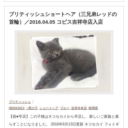
ブリティッシュショートヘア（三兄弟レッドの
首輪）／2016.04.05 コピス吉祥寺店入店
ブリティッシュ
082041813
,
♂男の子
,
ショートヘア
,
ブルー
,
吉祥寺本店
,
静岡県
【祝♥︎卒店】この子猫はネコセカイから卒店し、新しいご家族と暮
らすことになりました。 2016年6月13日更新 ネコセカイ フォトギ