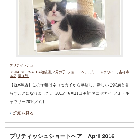
ブリティッシュ
082041815
,
WACCA池袋店
,
♂男の子
,
ショートヘア
,
ブルー＆ホワイト
,
吉祥寺
本店
,
静岡県
【祝♥︎卒店】この子猫はネコセカイから卒店し、新しいご家族と暮
らすことになりました。 2016年6月11日更新 ネコセカイ フォトギ
ャラリー2016／7月 …
詳細を見る
ブリティッシュショートヘア April 2016