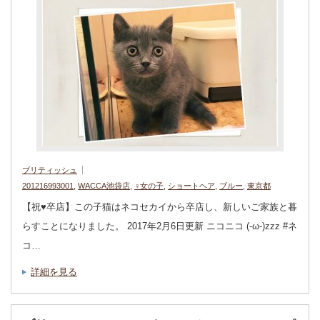
ブリティッシュ
201216993001
,
WACCA池袋店
,
♀女の子
,
ショートヘア
,
ブルー
,
東京都
【祝♥︎卒店】この子猫はネコセカイから卒店し、新しいご家族と暮
らすことになりました。 2017年2月6日更新 ニコニコ (-ω-)zzz #ネ
コ…
詳細を見る