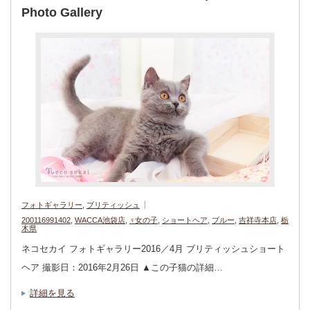
Photo Gallery
フォトギャラリー
,
ブリティッシュ
200116991402
,
WACCA池袋店
,
♀女の子
,
ショートヘア
,
ブルー
,
吉祥寺本店
,
栃
木県
ネコセカイ フォトギャラリー2016／4月 ブリティッシュショート
ヘア 撮影日：2016年2月26日 ▲この子猫の詳細…
詳細を見る