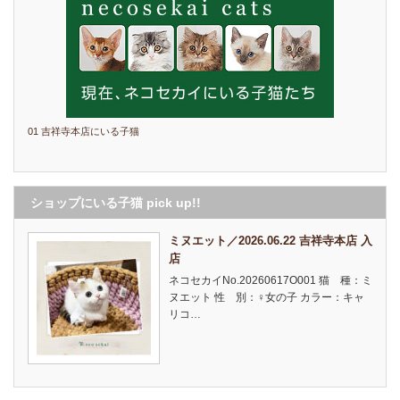
01 吉祥寺本店にいる子猫
ショップにいる子猫 pick up!!
ミヌエット／2026.06.22 吉祥寺本店 入
店
ネコセカイNo.20260617O001 猫 種：ミ
ヌエット 性 別：♀女の子 カラー：キャ
リコ…