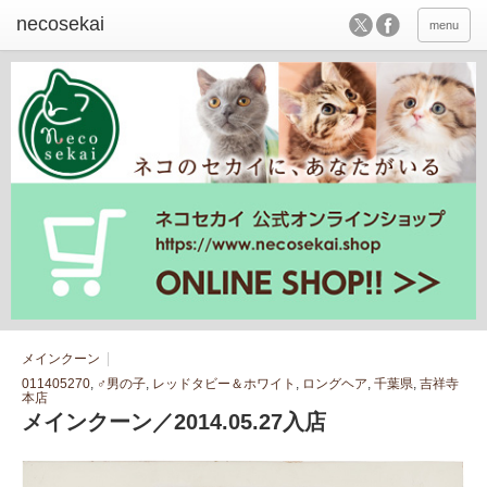
menu
メインクーン
011405270
,
♂男の子
,
レッドタビー＆ホワイト
,
ロングヘア
,
千葉県
,
吉祥寺
本店
メインクーン／2014.05.27入店