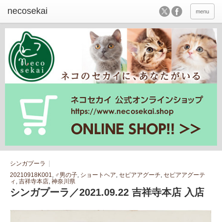
menu
シンガプーラ
20210918K001
,
♂男の子
,
ショートヘア
,
セピアアグーチ
,
セピアアグーテ
ィ
,
吉祥寺本店
,
神奈川県
シンガプーラ／2021.09.22 吉祥寺本店 入店