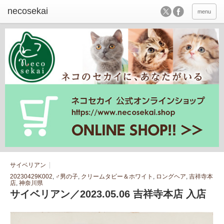
menu
サイベリアン
20230429K002
,
♂男の子
,
クリームタビー＆ホワイト
,
ロングヘア
,
吉祥寺本
店
,
神奈川県
サイベリアン／2023.05.06 吉祥寺本店 入店