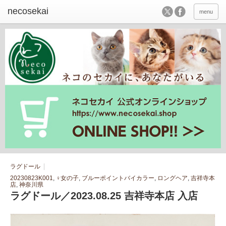
menu
ラグドール
20230823K001
,
♀女の子
,
ブルーポイントバイカラー
,
ロングヘア
,
吉祥寺本
店
,
神奈川県
ラグドール／2023.08.25 吉祥寺本店 入店