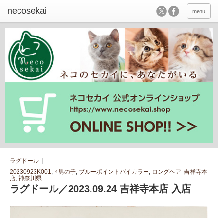
menu
ラグドール
20230923K001
,
♂男の子
,
ブルーポイントバイカラー
,
ロングヘア
,
吉祥寺本
店
,
神奈川県
ラグドール／2023.09.24 吉祥寺本店 入店