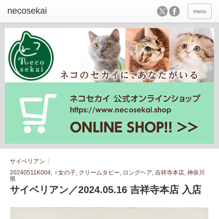
menu
サイベリアン
20240511K004
,
♀女の子
,
クリームタビー
,
ロングヘア
,
吉祥寺本店
,
神奈川
県
サイベリアン／2024.05.16 吉祥寺本店 入店