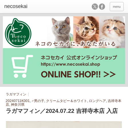
menu
ラガマフィン
20240711K001
,
♂男の子
,
クリームタビー＆ホワイト
,
ロングヘア
,
吉祥寺本
店
,
神奈川県
ラガマフィン／2024.07.22 吉祥寺本店 入店