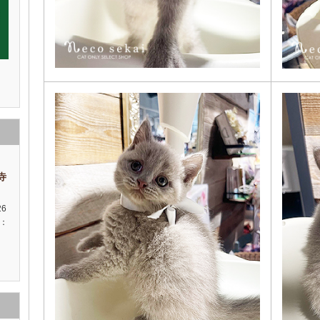
祥寺
26
種：
性