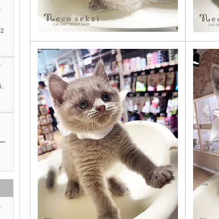
す
2
す
.
…
ッ
ー
す