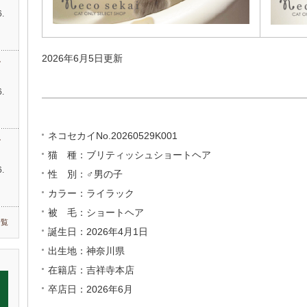
.
…
2026年6月5日更新
す
.
ネコセカイNo.20260529K001
す
猫 種：ブリティッシュショートヘア
.
性 別：♂男の子
カラー：ライラック
被 毛：ショートヘア
一覧
誕生日：2026年4月1日
出生地：神奈川県
在籍店：吉祥寺本店
卒店日：2026年6月