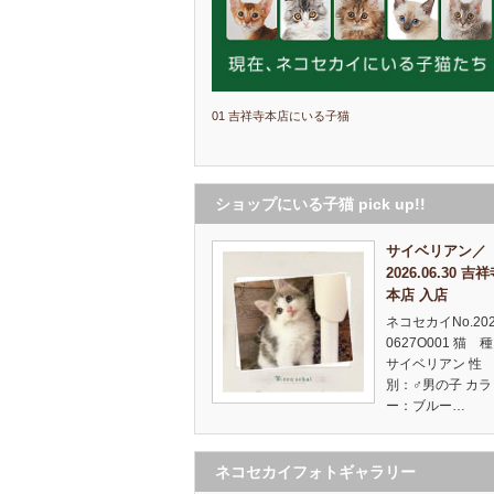
01 吉祥寺本店にいる子猫
ショップにいる子猫 pick up!!
サイベリアン／
2026.06.30 吉
本店 入店
ネコセカイNo.20
0627O001 猫 
サイベリアン 
別：♂男の子 カラ
ー：ブルー…
ネコセカイフォトギャラリー