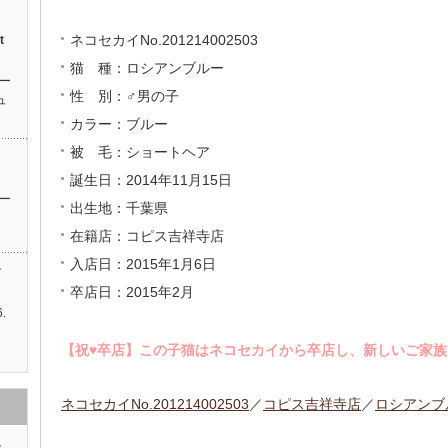
ィ
ネコセカイNo.201214002503
t
猫 種：ロシアンブルー
ー
性 別：♂男の子
ュ
カラー：ブルー
被 毛：ショートヘア
ッ
誕生日：2014年11月15日
ー
出生地：千葉県
在籍店：コピス吉祥寺店
入店日：2015年1月6日
す
卒店日：2015年2月
.
…
【祝♥︎卒店】この子猫はネコセカイから卒店し、新しいご家
ネコセカイNo.201214002503
／
コピス吉祥寺店
／
ロシアンブ