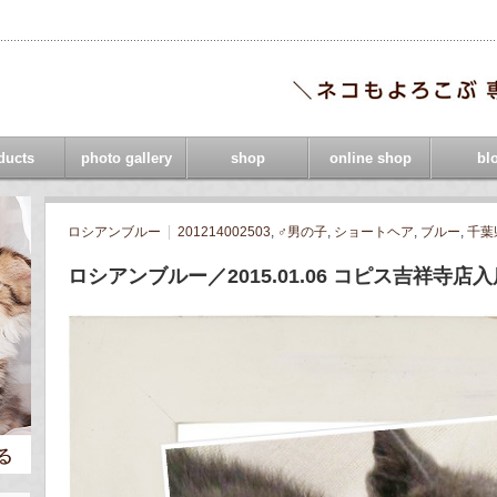
ducts
photo gallery
shop
online shop
bl
ロシアンブルー
201214002503
,
♂男の子
,
ショートヘア
,
ブルー
,
千葉
ロシアンブルー／2015.01.06 コピス吉祥寺店入