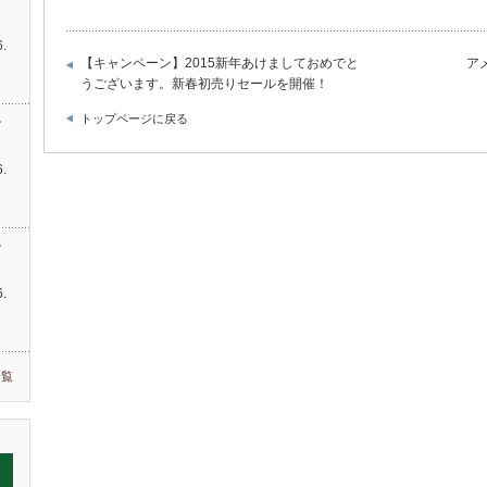
す
.
【キャンペーン】2015新年あけましておめでと
ア
…
うございます。新春初売りセールを開催！
トップページに戻る
す
.
す
.
一覧