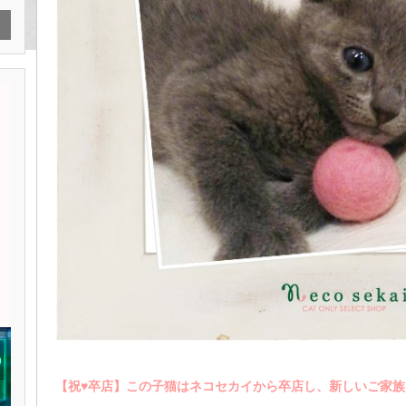
【祝♥︎卒店】この子猫はネコセカイから卒店し、新しいご家