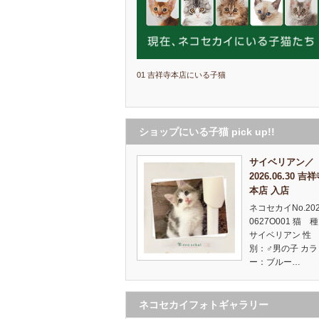
01 吉祥寺本店にいる子猫
ショップにいる子猫 pick up!!
サイベリアン／
2026.06.30 吉
本店 入店
ネコセカイNo.20
0627O001 猫 
サイベリアン 
別：♂男の子 カラ
ー：ブルー…
ネコセカイフォトギャラリー