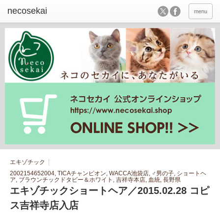
menu
エキゾチック
2002154652004
,
TICAチャンピオン
,
WACCA池袋店
,
♂男の子
,
ショートヘ
ア
,
ブラウンチックドタビー＆ホワイト
,
吉祥寺本店
,
血統
,
長野県
エキゾチックショートヘア／2015.02.28 コピ
ス吉祥寺店入店