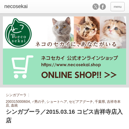
menu
シンガプーラ
200315000604
,
♂男の子
,
ショートヘア
,
セピアアグーチ
,
千葉県
,
吉祥寺本
店
,
血統
シンガプーラ／2015.03.16 コピス吉祥寺店入
店