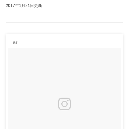
2017年1月21日更新