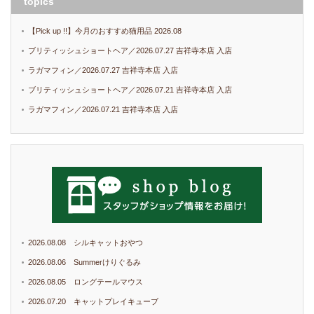
topics
【Pick up !!】今月のおすすめ猫用品 2026.08
ブリティッシュショートヘア／2026.07.27 吉祥寺本店 入店
ラガマフィン／2026.07.27 吉祥寺本店 入店
ブリティッシュショートヘア／2026.07.21 吉祥寺本店 入店
ラガマフィン／2026.07.21 吉祥寺本店 入店
2026.08.08 シルキャットおやつ
2026.08.06 Summerけりぐるみ
2026.08.05 ロングテールマウス
2026.07.20 キャットプレイキューブ