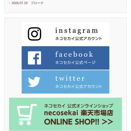
2026.07.19 ブローチ