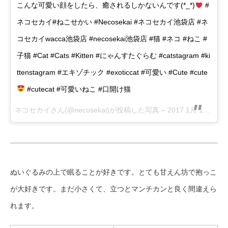
こんな可愛い顔をしたら、癒されるしかないんです(*_*)
#
ネコセカイ#ねこせかい #Necosekai #ネコセカイ池袋店 #ネ
コセカイwacca池袋店 #necosekai池袋店 #猫 #ネコ #ねこ #
子猫 #Cat #Cats #Kitten #にゃんすたぐらむ #catstagram #ki
ttenstagram #エキゾチック #exoticcat #可愛い #Cute #cute
#cutecat #可愛いねこ #口開け猫
ネコセカイさん(@necosekai)が投稿した写真 –
2017 1月 18 9:06午後 PST
ぬいぐるみの上で眠ることが好きです。とても甘えん坊で抱っこ
が大好きです。まだ小さくて、立つとマンチカンと良く間違えら
れます。