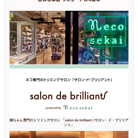
猫ちゃん専門のトリミングサロン 「salon de brilliant / サロン・ド・ブリリア
ント」