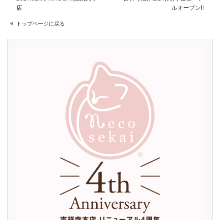
店
ルオープン!!
トップページに戻る