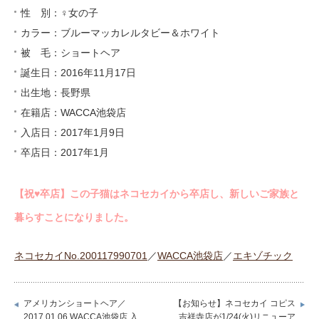
性 別：♀女の子
カラー：ブルーマッカレルタビー＆ホワイト
被 毛：ショートヘア
誕生日：2016年11月17日
出生地：長野県
在籍店：WACCA池袋店
入店日：2017年1月9日
卒店日：2017年1月
【祝♥︎卒店】この子猫はネコセカイから卒店し、新しいご家族と
暮らすことになりました。
ネコセカイNo.200117990701
／
WACCA池袋店
／
エキゾチック
アメリカンショートヘア／
【お知らせ】ネコセカイ コピス
2017.01.06 WACCA池袋店 入
吉祥寺店が1/24(火)リニューア