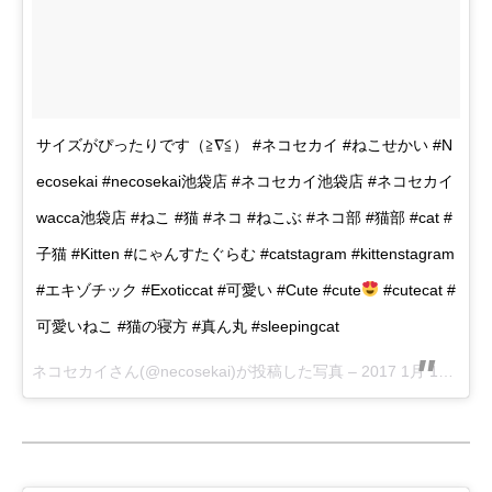
サイズがぴったりです（≧∇≦） #ネコセカイ #ねこせかい #N
ecosekai #necosekai池袋店 #ネコセカイ池袋店 #ネコセカイ
wacca池袋店 #ねこ #猫 #ネコ #ねこぶ #ネコ部 #猫部 #cat #
子猫 #Kitten #にゃんすたぐらむ #catstagram #kittenstagram
#エキゾチック #Exoticcat #可愛い #Cute #cute
#cutecat #
可愛いねこ #猫の寝方 #真ん丸 #sleepingcat
ネコセカイさん(@necosekai)が投稿した写真 –
2017 1月 19 11:26午後 PST