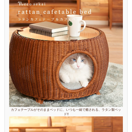
カフェテーブルがそのままベッドに、いつも一緒で癒される、ラタン製ベッ
ド!!