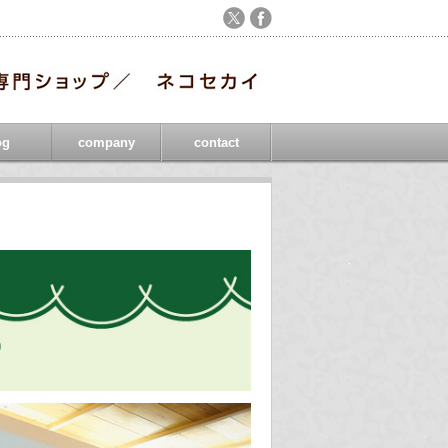
og
company
contact