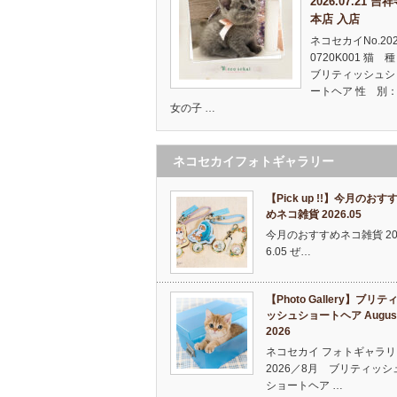
2026.07.21 吉
本店 入店
ネコセカイNo.20
0720K001 猫 
ブリティッシュシ
ートヘア 性 別：
女の子 …
ネコセカイフォトギャラリー
【Pick up !!】今月のおす
めネコ雑貨 2026.05
今月のおすすめネコ雑貨 20
6.05 ぜ…
【Photo Gallery】ブリテ
ッシュショートヘア Augus
2026
ネコセカイ フォトギャラリ
2026／8月 ブリティッシ
ショートヘア …