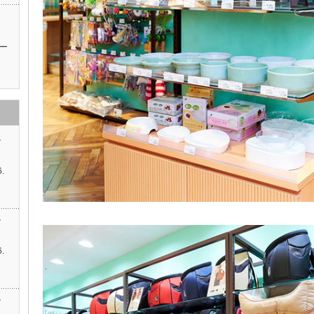
ッ
ー
す
.
…
す
.
す