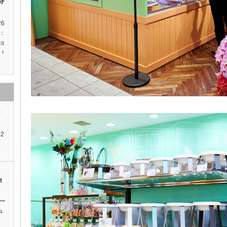
祥寺
26
種：
ョ
♀
す
2
ィ
t
ー
ュ