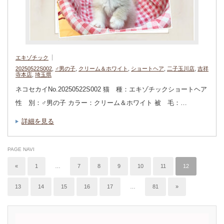
エキゾチック
20250522S002
,
♂男の子
,
クリーム＆ホワイト
,
ショートヘア
,
二子玉川店
,
吉祥
寺本店
,
埼玉県
ネコセカイNo.20250522S002 猫 種：エキゾチックショートヘア
性 別：♂男の子 カラー：クリーム＆ホワイト 被 毛：…
詳細を見る
PAGE NAVI
«
1
…
7
8
9
10
11
12
13
14
15
16
17
…
81
»