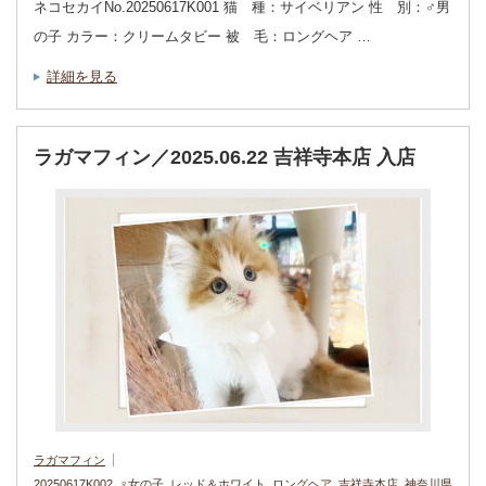
ネコセカイNo.20250617K001 猫 種：サイベリアン 性 別：♂男
の子 カラー：クリームタビー 被 毛：ロングヘア …
詳細を見る
ラガマフィン／2025.06.22 吉祥寺本店 入店
ラガマフィン
20250617K002
,
♀女の子
,
レッド＆ホワイト
,
ロングヘア
,
吉祥寺本店
,
神奈川県