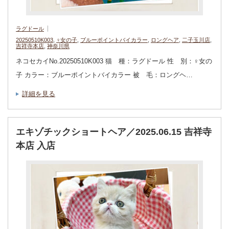
ラグドール
20250510K003
,
♀女の子
,
ブルーポイントバイカラー
,
ロングヘア
,
二子玉川店
,
吉祥寺本店
,
神奈川県
ネコセカイNo.20250510K003 猫 種：ラグドール 性 別：♀女の
子 カラー：ブルーポイントバイカラー 被 毛：ロングヘ…
詳細を見る
エキゾチックショートヘア／2025.06.15 吉祥寺
本店 入店