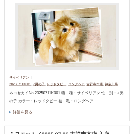
サイベリアン
20250711K001
,
♂男の子
,
レッドタビー
,
ロングヘア
,
吉祥寺本店
,
神奈川県
ネコセカイNo.20250711K001 猫 種：サイベリアン 性 別：♂男
の子 カラー：レッドタビー 被 毛：ロングヘア …
詳細を見る