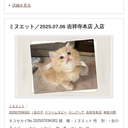
詳細を見る
ミヌエット／2025.07.06 吉祥寺本店 入店
ミヌエット
20250703K001
,
♀女の子
,
クリームタビー
,
ロングヘア
,
吉祥寺本店
,
神奈川県
ネコセカイNo.20250703K001 猫 種：ミヌエット 性 別：♀女の