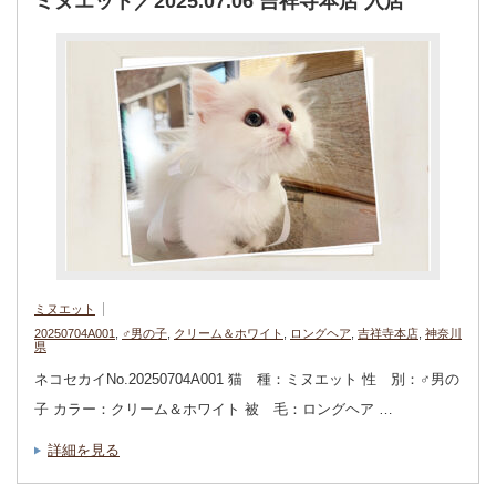
ミヌエット／2025.07.06 吉祥寺本店 入店
ミヌエット
20250704A001
,
♂男の子
,
クリーム＆ホワイト
,
ロングヘア
,
吉祥寺本店
,
神奈川
県
ネコセカイNo.20250704A001 猫 種：ミヌエット 性 別：♂男の
子 カラー：クリーム＆ホワイト 被 毛：ロングヘア …
詳細を見る