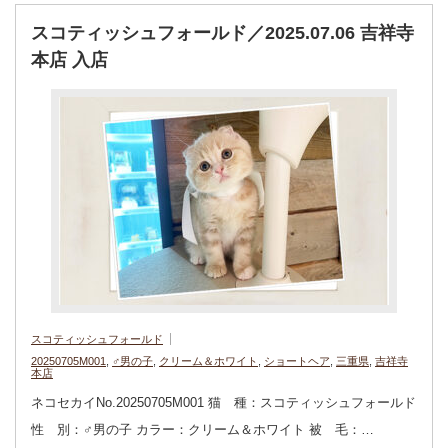
スコティッシュフォールド／2025.07.06 吉祥寺
本店 入店
スコティッシュフォールド
20250705M001
,
♂男の子
,
クリーム＆ホワイト
,
ショートヘア
,
三重県
,
吉祥寺
本店
ネコセカイNo.20250705M001 猫 種：スコティッシュフォールド
性 別：♂男の子 カラー：クリーム＆ホワイト 被 毛：…