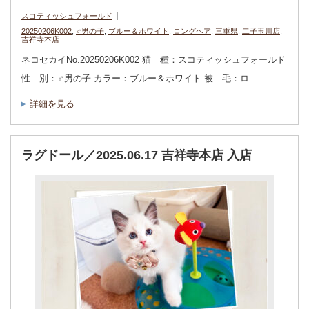
スコティッシュフォールド
20250206K002
,
♂男の子
,
ブルー＆ホワイト
,
ロングヘア
,
三重県
,
二子玉川店
,
吉祥寺本店
ネコセカイNo.20250206K002 猫 種：スコティッシュフォールド
性 別：♂男の子 カラー：ブルー＆ホワイト 被 毛：ロ…
詳細を見る
ラグドール／2025.06.17 吉祥寺本店 入店