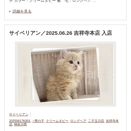
子 カラー：クリームタビー 被 毛：ロングヘア …
詳細を見る
サイベリアン／2025.06.26 吉祥寺本店 入店
サイベリアン
20250617K001
,
♂男の子
,
クリームタビー
,
ロングヘア
,
二子玉川店
,
吉祥寺本
店
,
神奈川県