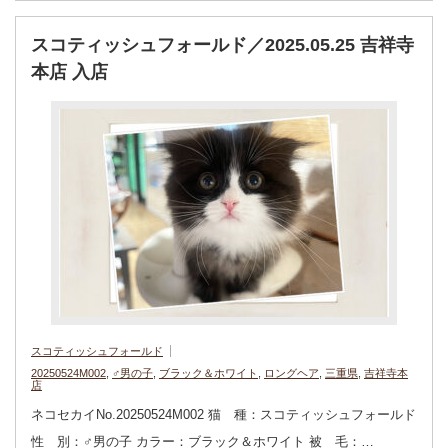
スコティッシュフォールド／2025.05.25 吉祥寺
本店 入店
スコティッシュフォールド
20250524M002
,
♂男の子
,
ブラック＆ホワイト
,
ロングヘア
,
三重県
,
吉祥寺本
店
ネコセカイNo.20250524M002 猫 種：スコティッシュフォールド
性 別：♂男の子 カラー：ブラック＆ホワイト 被 毛：…