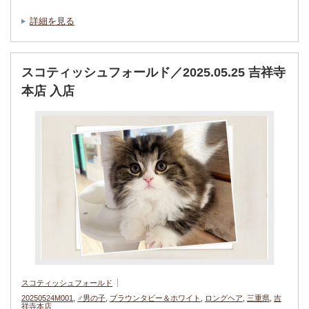
詳細を見る
スコティッシュフォールド／2025.05.25 吉祥寺
本店 入店
スコティッシュフォールド
20250524M001
,
♂男の子
,
ブラウンタビー＆ホワイト
,
ロングヘア
,
三重県
,
吉
祥寺本店