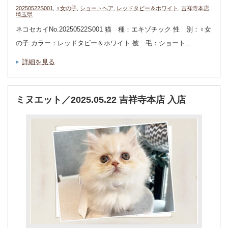
20250522S001
,
♀女の子
,
ショートヘア
,
レッドタビー＆ホワイト
,
吉祥寺本店
,
埼玉県
ネコセカイNo.20250522S001 猫 種：エキゾチック 性 別：♀女
の子 カラー：レッドタビー＆ホワイト 被 毛：ショート…
詳細を見る
ミヌエット／2025.05.22 吉祥寺本店 入店