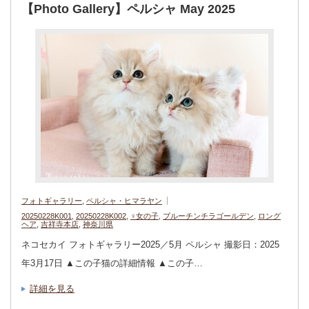
【Photo Gallery】ペルシャ May 2025
フォトギャラリー
,
ペルシャ・ヒマラヤン
20250228K001
,
20250228K002
,
♀女の子
,
ブルーチンチラゴールデン
,
ロング
ヘア
,
吉祥寺本店
,
神奈川県
ネコセカイ フォトギャラリー2025／5月 ペルシャ 撮影日：2025
年3月17日 ▲この子猫の詳細情報 ▲この子…
詳細を見る