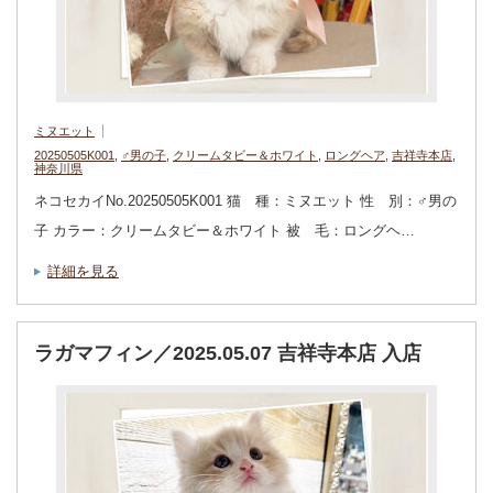
ミヌエット
20250505K001
,
♂男の子
,
クリームタビー＆ホワイト
,
ロングヘア
,
吉祥寺本店
,
神奈川県
ネコセカイNo.20250505K001 猫 種：ミヌエット 性 別：♂男の
子 カラー：クリームタビー＆ホワイト 被 毛：ロングヘ…
詳細を見る
ラガマフィン／2025.05.07 吉祥寺本店 入店