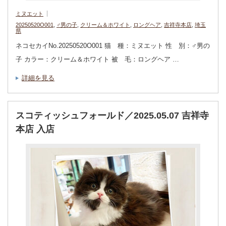
ミヌエット
20250520O001
,
♂男の子
,
クリーム＆ホワイト
,
ロングヘア
,
吉祥寺本店
,
埼玉
県
ネコセカイNo.20250520O001 猫 種：ミヌエット 性 別：♂男の
子 カラー：クリーム＆ホワイト 被 毛：ロングヘア …
詳細を見る
スコティッシュフォールド／2025.05.07 吉祥寺
本店 入店