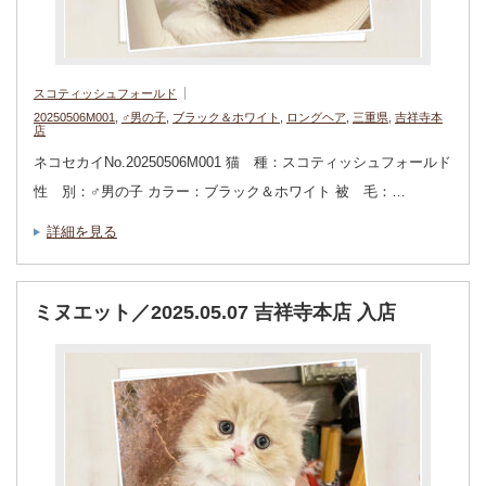
スコティッシュフォールド
20250506M001
,
♂男の子
,
ブラック＆ホワイト
,
ロングヘア
,
三重県
,
吉祥寺本
店
ネコセカイNo.20250506M001 猫 種：スコティッシュフォールド
性 別：♂男の子 カラー：ブラック＆ホワイト 被 毛：…
詳細を見る
ミヌエット／2025.05.07 吉祥寺本店 入店