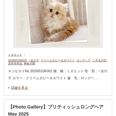
ミヌエット
20250510K001
,
♀女の子
,
クリームタビー＆ホワイト
,
ロングヘア
,
二子玉川店
,
吉祥寺本店
,
神奈川県
ネコセカイNo.20250510K001 猫 種：ミヌエット 性 別：♀女の
子 カラー：クリームタビー＆ホワイト 被 毛：ロングヘ…
詳細を見る
【Photo Gallery】ブリティッシュロングヘア
May 2025