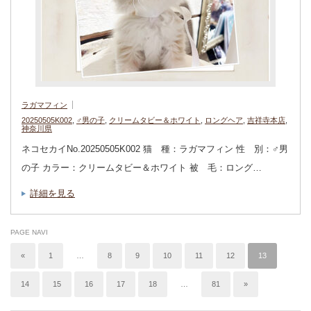
ラガマフィン
20250505K002
,
♂男の子
,
クリームタビー＆ホワイト
,
ロングヘア
,
吉祥寺本店
,
神奈川県
ネコセカイNo.20250505K002 猫 種：ラガマフィン 性 別：♂男
の子 カラー：クリームタビー＆ホワイト 被 毛：ロング…
詳細を見る
PAGE NAVI
«
1
…
8
9
10
11
12
13
14
15
16
17
18
…
81
»