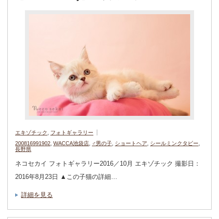
エキゾチック
,
フォトギャラリー
200816991902
,
WACCA池袋店
,
♂男の子
,
ショートヘア
,
シールミンクタビー
,
長野県
ネコセカイ フォトギャラリー2016／10月 エキゾチック 撮影日：
2016年8月23日 ▲この子猫の詳細…
詳細を見る