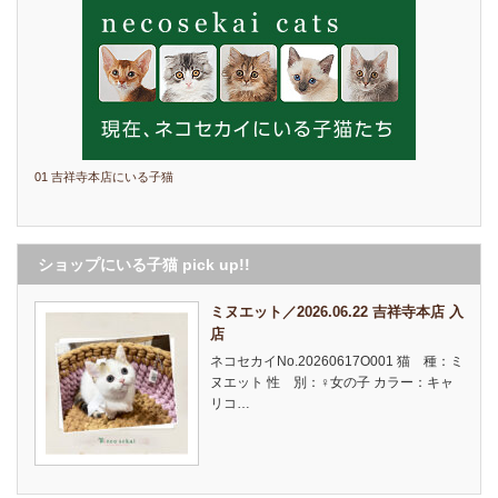
01 吉祥寺本店にいる子猫
ショップにいる子猫 pick up!!
ミヌエット／2026.06.22 吉祥寺本店 入
店
ネコセカイNo.20260617O001 猫 種：ミ
ヌエット 性 別：♀女の子 カラー：キャ
リコ…