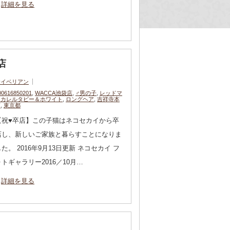
詳細を見る
店
サイベリアン
00616850201
,
WACCA池袋店
,
♂男の子
,
レッドマ
ッカレルタビー＆ホワイト
,
ロングヘア
,
吉祥寺本
店
,
東京都
【祝♥︎卒店】この子猫はネコセカイから卒
店し、新しいご家族と暮らすことになりま
した。 2016年9月13日更新 ネコセカイ フ
ォトギャラリー2016／10月…
詳細を見る