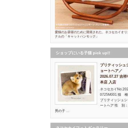
愛猫のお昼寝のために開発された、ネコセカイオリ
ナルの「キャットハンモック」
ショップにいる子猫 pick up!!
ブリティッシュ
ョートヘア／
2026.07.27 吉
本店 入店
ネコセカイNo.20
0725M001 猫 
ブリティッシュシ
ートヘア 性 別：
男の子 …
ネコセカイフォトギャラリー