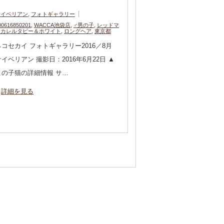
サイベリアン
,
フォトギャラリー
00616850201
,
WACCA池袋店
,
♂男の子
,
レッドマ
ッカレルタビー＆ホワイト
,
ロングヘア
,
東京都
ネコセカイ フォトギャラリー2016／8月
サイベリアン 撮影日：2016年6月22日 ▲
この子猫の詳細情報 サ…
詳細を見る