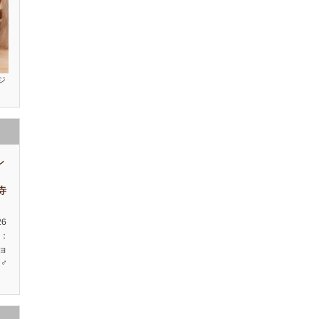
ジ
シ
祥寺
26
種：
ョ
♂