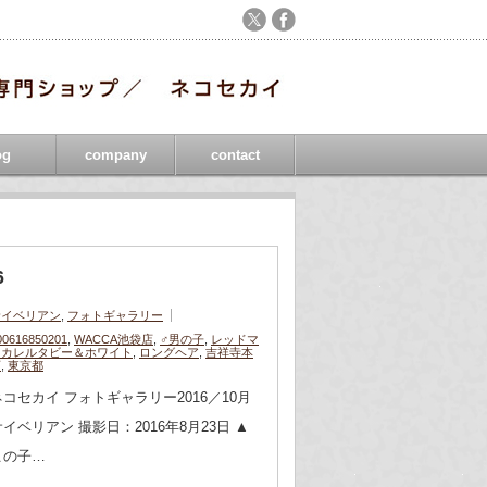
og
company
contact
6
サイベリアン
,
フォトギャラリー
00616850201
,
WACCA池袋店
,
♂男の子
,
レッドマ
ッカレルタビー＆ホワイト
,
ロングヘア
,
吉祥寺本
店
,
東京都
ネコセカイ フォトギャラリー2016／10月
サイベリアン 撮影日：2016年8月23日 ▲
この子…