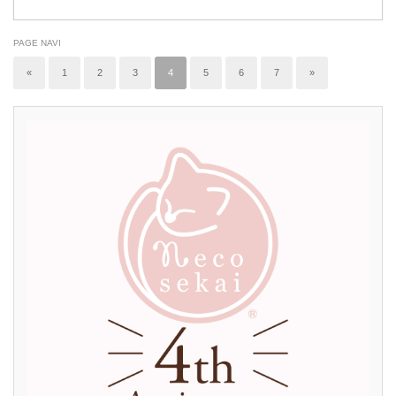
PAGE NAVI
«
1
2
3
4
5
6
7
»