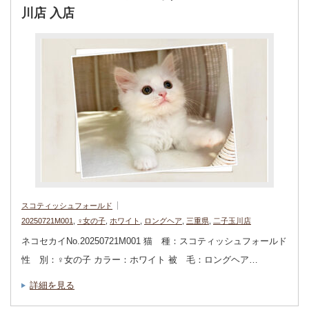
川店 入店
スコティッシュフォールド
20250721M001
,
♀女の子
,
ホワイト
,
ロングヘア
,
三重県
,
二子玉川店
ネコセカイNo.20250721M001 猫 種：スコティッシュフォールド
性 別：♀女の子 カラー：ホワイト 被 毛：ロングヘア…
詳細を見る