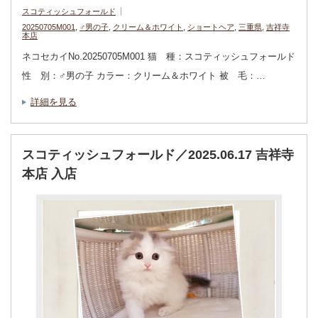
スコティッシュフォールド
20250705M001
,
♂男の子
,
クリーム＆ホワイト
,
ショートヘア
,
三重県
,
吉祥寺
本店
ネコセカイNo.20250705M001 猫 種：スコティッシュフォールド
性 別：♂男の子 カラー：クリーム＆ホワイト 被 毛：…
詳細を見る
スコティッシュフォールド／2025.06.17 吉祥寺
本店 入店