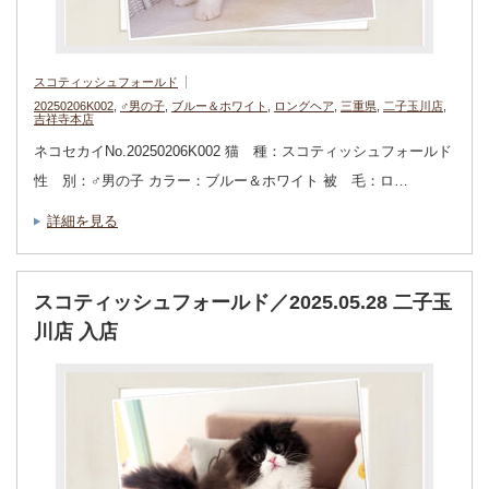
スコティッシュフォールド
20250206K002
,
♂男の子
,
ブルー＆ホワイト
,
ロングヘア
,
三重県
,
二子玉川店
,
吉祥寺本店
ネコセカイNo.20250206K002 猫 種：スコティッシュフォールド
性 別：♂男の子 カラー：ブルー＆ホワイト 被 毛：ロ…
詳細を見る
スコティッシュフォールド／2025.05.28 二子玉
川店 入店