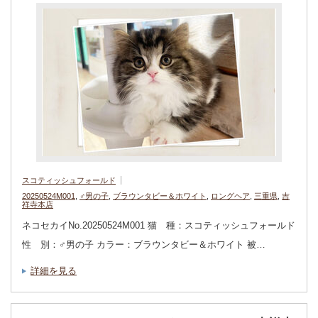
スコティッシュフォールド
20250524M001
,
♂男の子
,
ブラウンタビー＆ホワイト
,
ロングヘア
,
三重県
,
吉
祥寺本店
ネコセカイNo.20250524M001 猫 種：スコティッシュフォールド
性 別：♂男の子 カラー：ブラウンタビー＆ホワイト 被…
詳細を見る