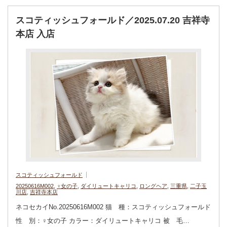
スコティッシュフォールド／2025.07.20 吉祥寺
本店 入店
スコティッシュフォールド
20250616M002
,
♀女の子
,
ダイリュートキャリコ
,
ロングヘア
,
三重県
,
二子玉
川店
,
吉祥寺本店
ネコセカイNo.20250616M002 猫 種：スコティッシュフォールド
性 別：♀女の子 カラー：ダイリュートキャリコ 被 毛…