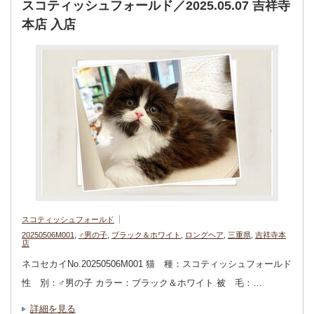
スコティッシュフォールド／2025.05.07 吉祥寺
本店 入店
スコティッシュフォールド
20250506M001
,
♂男の子
,
ブラック＆ホワイト
,
ロングヘア
,
三重県
,
吉祥寺本
店
ネコセカイNo.20250506M001 猫 種：スコティッシュフォールド
性 別：♂男の子 カラー：ブラック＆ホワイト 被 毛：…
詳細を見る