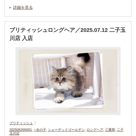
詳細を見る
ブリティッシュロングヘア／2025.07.12 二子玉
川店 入店
ブリティッシュ
20250626N001
,
♀女の子
,
シェーデッドゴールデン
,
ロングヘア
,
三重県
,
二子
玉川店