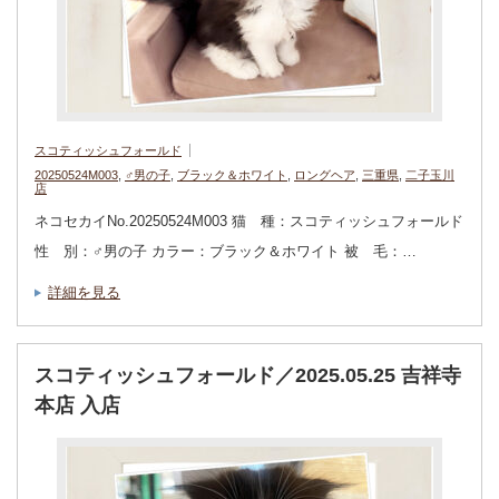
スコティッシュフォールド
20250524M003
,
♂男の子
,
ブラック＆ホワイト
,
ロングヘア
,
三重県
,
二子玉川
店
ネコセカイNo.20250524M003 猫 種：スコティッシュフォールド
性 別：♂男の子 カラー：ブラック＆ホワイト 被 毛：…
詳細を見る
スコティッシュフォールド／2025.05.25 吉祥寺
本店 入店