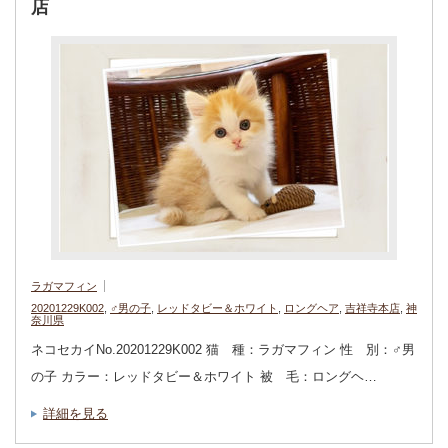
店
ラガマフィン
20201229K002
,
♂男の子
,
レッドタビー＆ホワイト
,
ロングヘア
,
吉祥寺本店
,
神
奈川県
ネコセカイNo.20201229K002 猫 種：ラガマフィン 性 別：♂男
の子 カラー：レッドタビー＆ホワイト 被 毛：ロングヘ…
詳細を見る