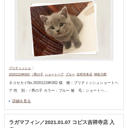
ブリティッシュ
20201219K002
,
♂男の子
,
ショートヘア
,
ブルー
,
吉祥寺本店
,
神奈川県
ネコセカイNo.20201219K002 猫 種：ブリティッシュショートヘ
ア 性 別：♂男の子 カラー：ブルー 被 毛：ショートヘ…
詳細を見る
ラガマフィン／2021.01.07 コピス吉祥寺店 入