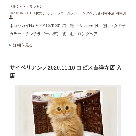
ペルシャ・ヒマラヤン
20201107K001
,
♀女の子
,
チンチラゴールデン
,
ロングヘア
,
吉祥寺本店
,
神奈川
県
ネコセカイNo.20201107K001 猫 種：ペルシャ 性 別：♀女の子
カラー：チンチラゴールデン 被 毛：ロングヘア …
詳細を見る
サイベリアン／2020.11.10 コピス吉祥寺店 入
店