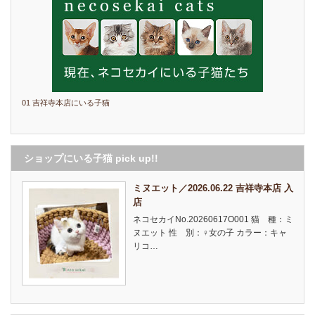
01 吉祥寺本店にいる子猫
ショップにいる子猫 pick up!!
ミヌエット／2026.06.22 吉祥寺本店 入
店
ネコセカイNo.20260617O001 猫 種：ミ
ヌエット 性 別：♀女の子 カラー：キャ
リコ…