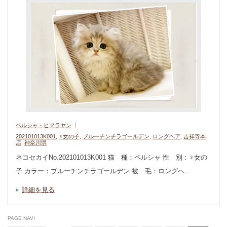
ペルシャ・ヒマラヤン
202101013K001
,
♀女の子
,
ブルーチンチラゴールデン
,
ロングヘア
,
吉祥寺本
店
,
神奈川県
ネコセカイNo.202101013K001 猫 種：ペルシャ 性 別：♀女の
子 カラー：ブルーチンチラゴールデン 被 毛：ロングヘ…
詳細を見る
PAGE NAVI