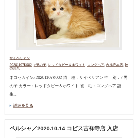
サイベリアン
20201107K002
,
♂男の子
,
レッドタビー＆ホワイト
,
ロングヘア
,
吉祥寺本店
,
神
奈川県
ネコセカイNo.20201107K002 猫 種：サイベリアン 性 別：♂男
の子 カラー：レッドタビー＆ホワイト 被 毛：ロングヘア 誕
生…
詳細を見る
ペルシャ／2020.10.14 コピス吉祥寺店 入店