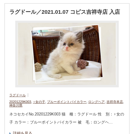
ラグドール／2021.01.07 コピス吉祥寺店 入店
ラグドール
20201229K003
,
♀女の子
,
ブルーポイントバイカラー
,
ロングヘア
,
吉祥寺本店
,
神奈川県
ネコセカイNo.20201229K003 猫 種：ラグドール 性 別：♀女の
子 カラー：ブルーポイントバイカラー 被 毛：ロングヘ…
詳細を見る