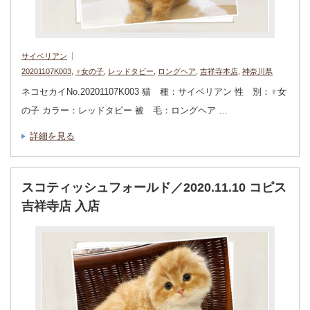
サイベリアン
20201107K003
,
♀女の子
,
レッドタビー
,
ロングヘア
,
吉祥寺本店
,
神奈川県
ネコセカイNo.20201107K003 猫 種：サイベリアン 性 別：♀女
の子 カラー：レッドタビー 被 毛：ロングヘア …
詳細を見る
スコティッシュフォールド／2020.11.10 コピス
吉祥寺店 入店