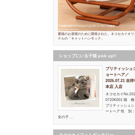
愛猫のお昼寝のために開発された、ネコセカイオリ
ナルの「キャットハンモック」
ショップにいる子猫 pick up!!
ブリティッシュ
ョートヘア／
2026.07.21 吉
本店 入店
ネコセカイNo.20
0720K001 猫 
ブリティッシュシ
ートヘア 性 別：
女の子 …
ネコセカイフォトギャラリー