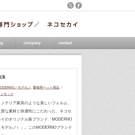
og
company
contact
ck
ODERNO／モデルノ
,
愛猫用ペット用品
ハンモック
インテリア家具のような美しいフォルム、
上質な素材と快適性にこだわった、ネコセ
カイのオリジナル新ブランド「MODERNO
（モデルノ）」。このMODERNOブランド