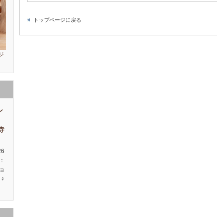
トップページに戻る
ジ
シ
祥寺
26
種：
ョ
♀