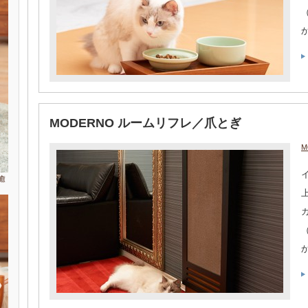
MODERNO ルームリフレ／爪とぎ
M
癒