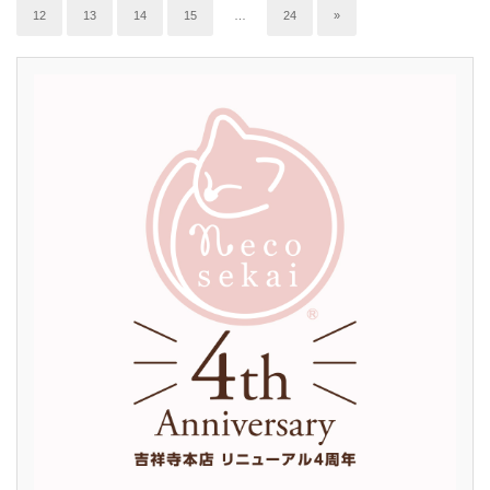
12
13
14
15
…
24
»