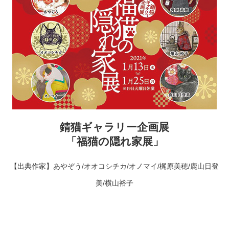
錆猫ギャラリー企画展
「福猫の隠れ家展」
【出典作家】あやぞう/オオコシチカ/オノマイ/梶原美穂/鹿山日登
美/横山裕子