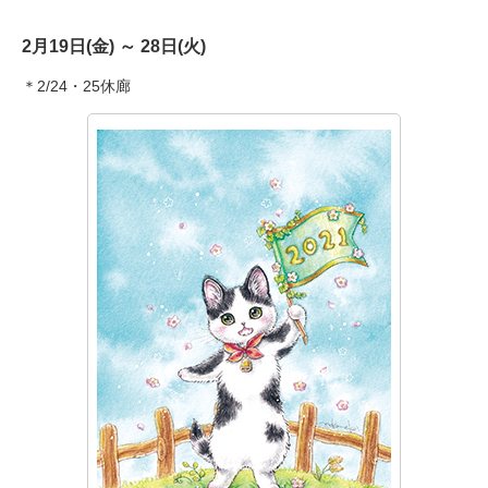
2月19日(金) ～ 28日(火)
＊2/24
・
25
休廊