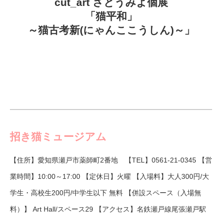
cut_art さとうみよ個展
「猫平和」
～猫古考新(にゃんここうしん)～」
招き猫ミュージアム
【住所】愛知県瀬戸市薬師町2番地 【TEL】0561-21-0345 【営
業時間】10:00～17:00 【定休日】火曜 【入場料】大人300円/大
学生・高校生200円/中学生以下 無料 【併設スペース（入場無
料）】 Art Hall/スペース29 【アクセス】名鉄瀬戸線尾張瀬戸駅