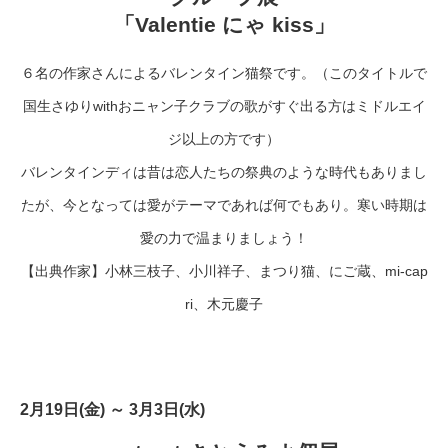
「Valentie にゃ kiss」
６名の作家さんによるバレンタイン猫祭です。（このタイトルで
国生さゆりwithおニャン子クラブの歌がすぐ出る方はミドルエイ
ジ以上の方です）
バレンタインディは昔は恋人たちの祭典のような時代もありまし
たが、今となっては愛がテーマであれば何でもあり。寒い時期は
愛の力で温まりましょう！
【出典作家】小林三枝子、小川祥子、まつり猫、にご蔵、mi-cap
ri、木元慶子
2月19日(金) ～ 3月3日(水)