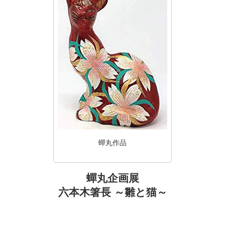
蟬丸作品
蟬丸企画展
六本木箸長 ～雛と猫～