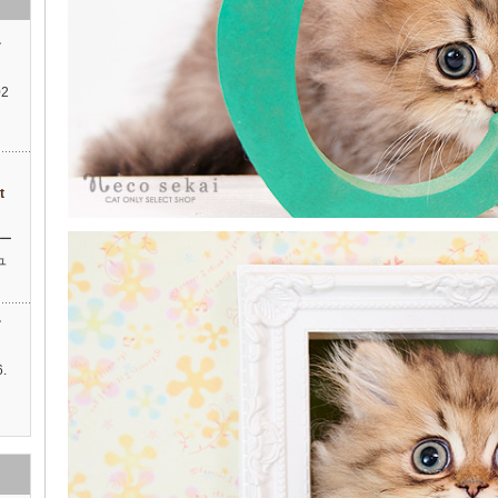
す
2
ィ
t
ー
ュ
す
.
…