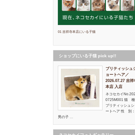
01 吉祥寺本店にいる子猫
ショップにいる子猫 pick up!!
ブリティッシュ
ョートヘア／
2026.07.27 吉
本店 入店
ネコセカイNo.20
0725M001 猫 
ブリティッシュシ
ートヘア 性 別：
男の子 …
ネコセカイフォトギャラリー