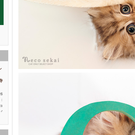
シ
祥寺
26
種：
ョ
♂