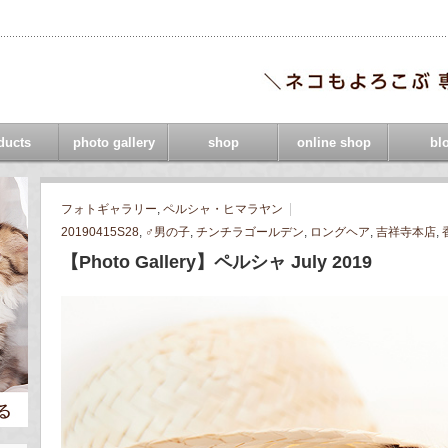
ducts
photo gallery
shop
online shop
bl
フォトギャラリー
,
ペルシャ・ヒマラヤン
20190415S28
,
♂男の子
,
チンチラゴールデン
,
ロングヘア
,
吉祥寺本店
,
【Photo Gallery】ペルシャ July 2019