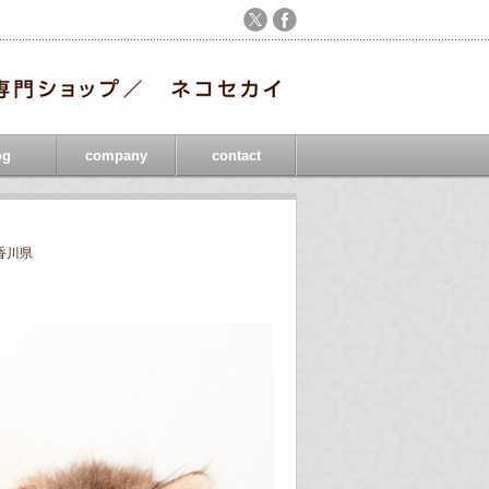
og
company
contact
香川県