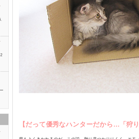
す
.
…
す
2
ッ
ー
【だって優秀なハンターだから…「狩り
す