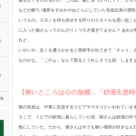
最もよくきかれるのが、この説。敵に見つかりにくく、エモ
.
などの狭?い場所をすみかやねぐらにしていた先祖伝来の習
…
いうもの。エモノを待ち伏せする狩りのスタイルを思い起こ
す
に入った猫さんってのんびりくつろぎ過ぎてません？ あれが
れど。
.
いやいや。近くを通りかかると突然手が出てきて「チャイ」
なのかな。「このぉ」なんて怒るとうれしそうな顔、します
す
.
【狭いところは心の故郷…「砂漠生息時
一覧
猫の先祖は、中東に生息するリビアヤマネコといわれていま
そこで、リビアの砂漠に暮らしていた頃、猫さんは砂漠の中
処にしていた。だから、猫さんは今でも狭い場所が好きなん