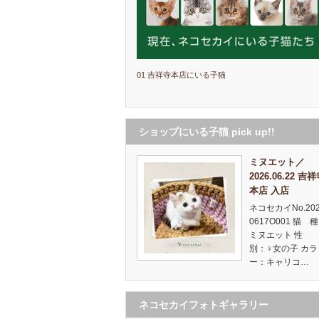
01 吉祥寺本店にいる子猫
ショップにいる子猫 pick up!!
ミヌエット／
2026.06.22 吉
本店 入店
ネコセカイNo.20
0617O001 猫 
ミヌエット 性
別：♀女の子 カラ
ー：キャリコ…
ネコセカイフォトギャラリー