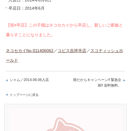
卒店日：2014年6月
【祝♥︎卒店】この子猫はネコセカイから卒店し、新しいご家族と
暮らすことになりました。
ネコセカイNo.011406062
／
コピス吉祥寺店
／
スコティッシュホ
ールド
シャム／2014.06.06入店
雨だからキャンペーン!! 緊急企
画!! 送料無料。
トップページに戻る