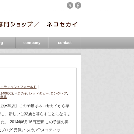
og
company
contact
スコティッシュフォールド
11406062
,
♂男の子
,
レッドタビー
,
ロングヘア
,
千葉県
【祝♥︎卒店】この子猫はネコセカイから卒
店し、新しいご家族と暮らすことになりま
した。 2014年6月16日更新 この子猫の掲
載ブログ 元気いっぱい♡スコティッ…