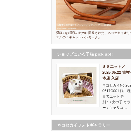
愛猫のお昼寝のために開発された、ネコセカイオリ
ナルの「キャットハンモック」
ショップにいる子猫 pick up!!
ミヌエット／
2026.06.22 吉
本店 入店
ネコセカイNo.20
0617O001 猫 
ミヌエット 性
別：♀女の子 カラ
ー：キャリコ…
ネコセカイフォトギャラリー