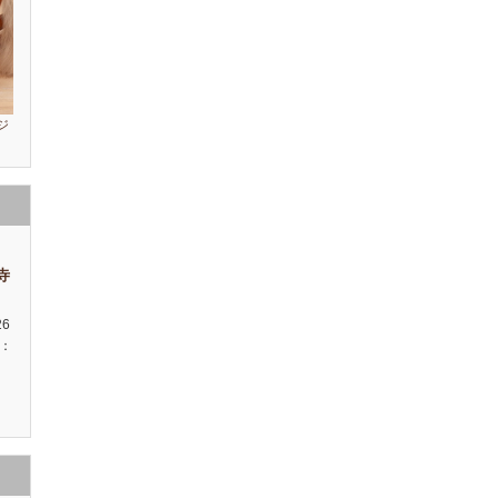
ジ
祥寺
26
種：