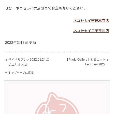
ぜひ、ネコセカイの店頭までお立ち寄りください。
ネコセカイ吉祥本寺店
ネコセカイ二子玉川店
2022年2月8日 更新
サイベリアン／2022.01.24 二
【Photo Gallery】ミヌエット
子玉川店 入店
February 2022
トップページに戻る