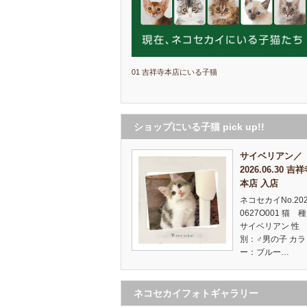
01 吉祥寺本店にいる子猫
ショップにいる子猫 pick up!!
サイベリアン／
2026.06.30 吉
本店 入店
ネコセカイNo.20
0627O001 猫 
サイベリアン 
別：♂男の子 カラ
ー：ブルー…
ネコセカイフォトギャラリー