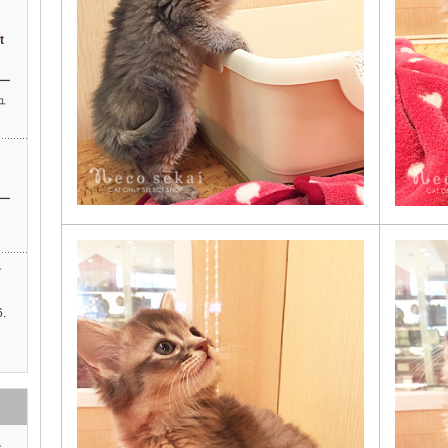
ィ
t
ー
ュ
ッ
ー
す
.
…