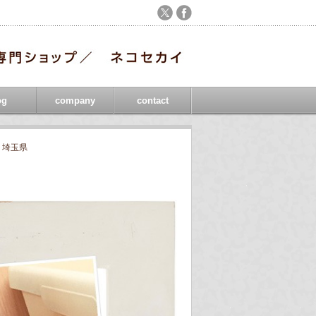
og
company
contact
,
埼玉県