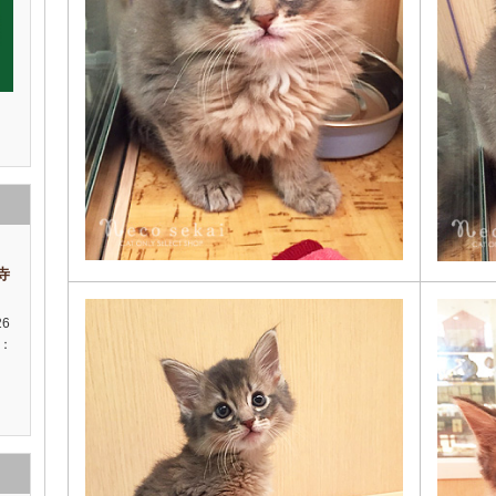
祥寺
26
種：
性