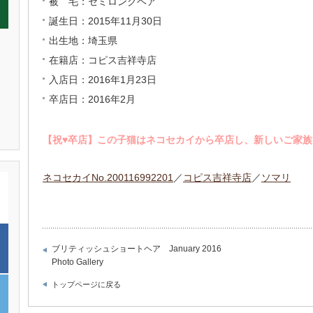
被 毛：セミロングヘア
誕生日：2015年11月30日
出生地：埼玉県
在籍店：コピス吉祥寺店
入店日：2016年1月23日
卒店日：2016年2月
【祝♥︎卒店】この子猫はネコセカイから卒店し、新しいご家
ネコセカイNo.200116992201
／
コピス吉祥寺店
／
ソマリ
ブリティッシュショートヘア January 2016
Photo Gallery
トップページに戻る