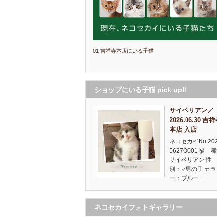
01 吉祥寺本店にいる子猫
ショップにいる子猫 pick up!!
サイベリアン／
2026.06.30 吉
本店 入店
ネコセカイNo.20
0627O001 猫 
サイベリアン 
別：♂男の子 カラ
ー：ブルー…
ネコセカイフォトギャラリー