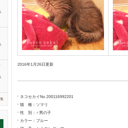
す
.
…
す
.
2016年1月26日更新
す
.
ネコセカイNo.200116992201
一覧
猫 種：ソマリ
性 別：♂男の子
カラー：ブルー