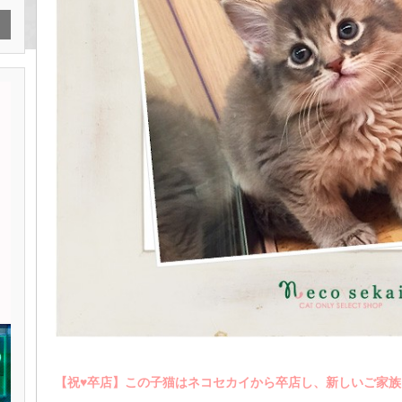
【祝♥︎卒店】この子猫はネコセカイから卒店し、新しいご家