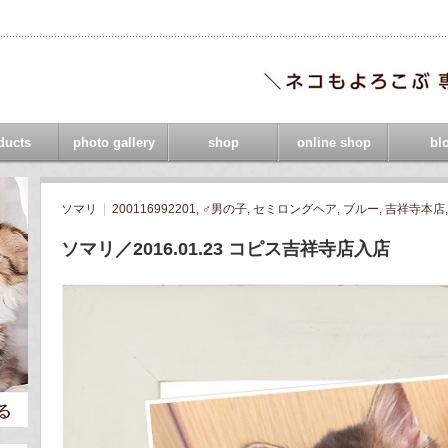
ducts
photo gallery
shop
online shop
bl
ソマリ
200116992201
,
♂男の子
,
セミロングヘア
,
ブルー
,
吉祥寺本店
ソマリ／2016.01.23 コピス吉祥寺店入店