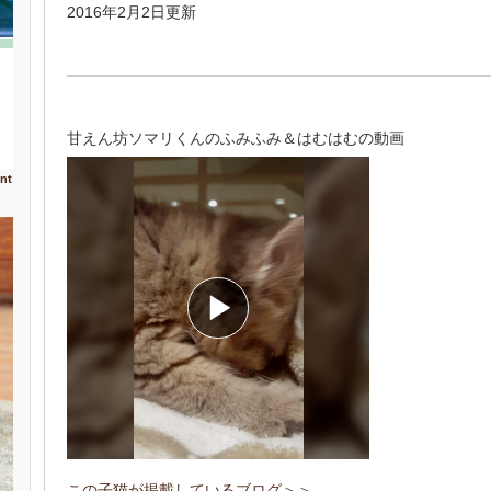
2016年2月2日更新
甘えん坊ソマリくんのふみふみ＆はむはむの動画
nt
この子猫が掲載しているブログ＞＞