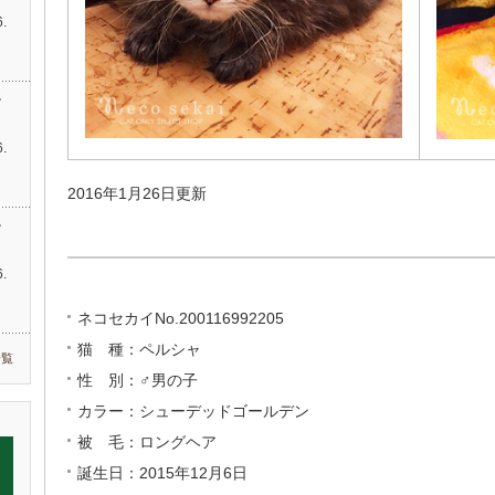
.
…
す
.
2016年1月26日更新
す
.
ネコセカイNo.200116992205
猫 種：ペルシャ
一覧
性 別：♂男の子
カラー：シューデッドゴールデン
被 毛：ロングヘア
誕生日：2015年12月6日