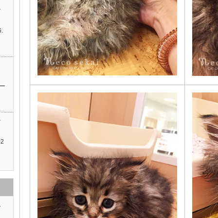
す
.
…
ッ
ー
す
2
す