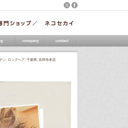
og
company
contact
デン
,
ロングヘア
,
千葉県
,
吉祥寺本店