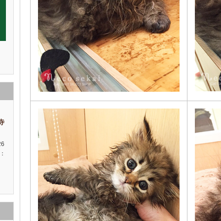
祥寺
26
種：