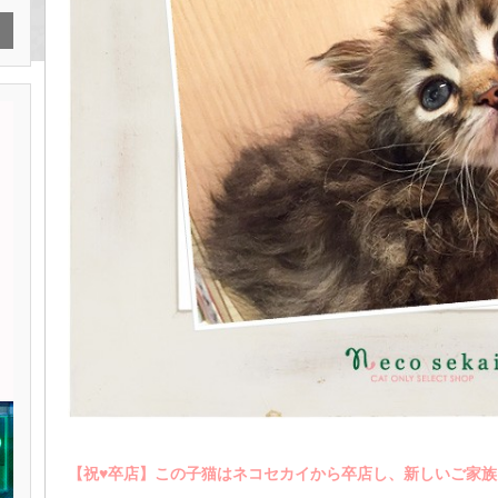
【祝♥︎卒店】この子猫はネコセカイから卒店し、新しいご家