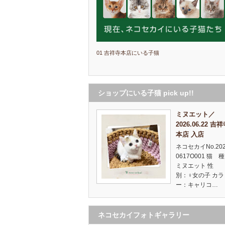
01 吉祥寺本店にいる子猫
ショップにいる子猫 pick up!!
ミヌエット／
2026.06.22 吉
本店 入店
ネコセカイNo.20
0617O001 猫 
ミヌエット 性
別：♀女の子 カラ
ー：キャリコ…
ネコセカイフォトギャラリー