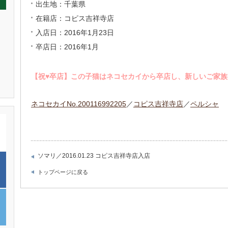
出生地：千葉県
在籍店：コピス吉祥寺店
入店日：2016年1月23日
卒店日：2016年1月
【祝♥︎卒店】この子猫はネコセカイから卒店し、新しいご家
ネコセカイNo.200116992205
／
コピス吉祥寺店
／
ペルシャ
ソマリ／2016.01.23 コピス吉祥寺店入店
トップページに戻る