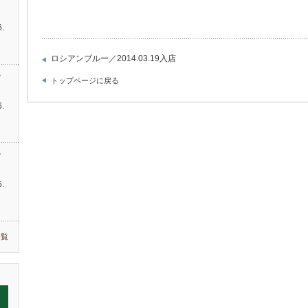
.
…
ロシアンブルー／2014.03.19入店
す
トップページに戻る
.
す
.
一覧