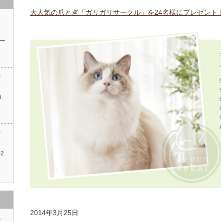
大人気の爪とぎ「ガリガリサークル」を24名様にプレゼント
ッ
ー
す
.
…
す
2
2014年3月25日
す