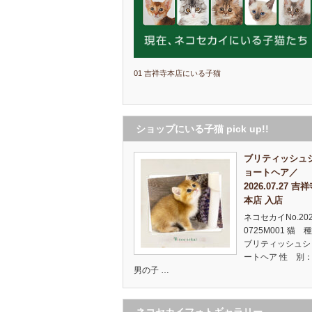
01 吉祥寺本店にいる子猫
ショップにいる子猫 pick up!!
ブリティッシュ
ョートヘア／
2026.07.27 吉
本店 入店
ネコセカイNo.20
0725M001 猫 
ブリティッシュシ
ートヘア 性 別：
男の子 …
ネコセカイフォトギャラリー