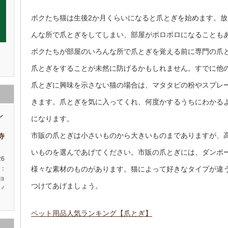
ボクたち猫は生後2か月くらいになると爪とぎを始めます。
んな所で爪とぎをしてしまい、部屋がボロボロになることも
ボクたちが部屋のいろんな所で爪とぎを覚える前に専門の爪
爪とぎをすることが未然に防げるかもしれません。すでに他
爪とぎに興味を示さない猫の場合は、マタタビの粉やスプレ
きます。爪とぎを気に入ってくれ、何度かするうちにわかる
シ
になります。
市販の爪とぎは小さいものから大きいものまでありますが、
祥寺
いものを選んであげてください。市販の爪とぎには、ダンボ
26
様々な素材のものがあります。猫によって好きなタイプが違
種：
ョ
つけてあげましょう。
♂
ペット用品人気ランキング【爪とぎ】