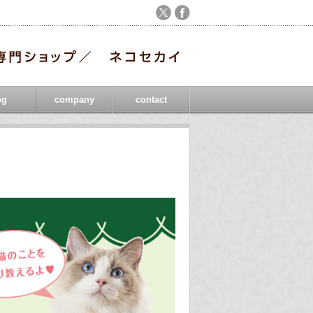
og
company
contact