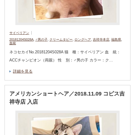
サイベリアン
20181204S028A
,
♂男の子
,
クリームタビー
,
ロングヘア
,
吉祥寺本店
,
福島県
,
血統
ネコセカイNo.20181204S028A 猫 種：サイベリアン 血 統：
ACCチャンピオン（両親） 性 別：♂男の子 カラー：ク…
詳細を見る
アメリカンショートヘア／2018.11.09 コピス吉
祥寺店 入店