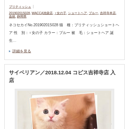
ブリティッシュ
20190201S028
,
WACCA池袋店
,
♀女の子
,
ショートヘア
,
ブルー
,
吉祥寺本店
,
血統
,
静岡県
ネコセカイNo.20190201S028 猫 種：ブリティッシュショートヘ
ア 性 別：♀女の子 カラー：ブルー 被 毛：ショートヘア 誕
生…
詳細を見る
サイベリアン／2018.12.04 コピス吉祥寺店 入
店