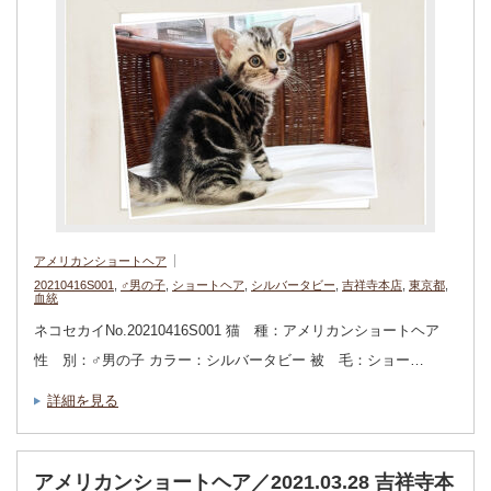
アメリカンショートヘア
20210416S001
,
♂男の子
,
ショートヘア
,
シルバータビー
,
吉祥寺本店
,
東京都
,
血統
ネコセカイNo.20210416S001 猫 種：アメリカンショートヘア
性 別：♂男の子 カラー：シルバータビー 被 毛：ショー…
詳細を見る
アメリカンショートヘア／2021.03.28 吉祥寺本