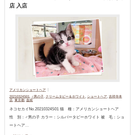
店 入店
アメリカンショートヘア
20210324S01
,
♂男の子
,
クリームタビー＆ホワイト
,
ショートヘア
,
吉祥寺本
店
,
東京都
,
血統
ネコセカイNo.20210324S01 猫 種：アメリカンショートヘア
性 別：♂男の子 カラー：シルバータビーホワイト 被 毛：ショ
ートヘア…