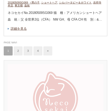
20180509SG069
,
♂男の子
,
ショートヘア
,
シルバータビー＆ホワイト
,
吉祥寺
本店
,
東京都
,
血統
ネコセカイNo.20180509SG069 猫 種：アメリカンショートヘア
血 統：父 全世界2位（CFA） NW GH、母 CFA CH 性 別：&…
詳細を見る
PAGE NAVI
1
2
3
4
»