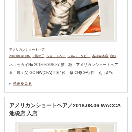
アメリカンショートヘア
20180804S087
,
♂男の子
,
ショートヘア
,
シルバータビー
,
吉祥寺本店
,
血統
ネコセカイNo.20180804S087 猫 種：アメリカンショートヘア
血 統：父 GC NW(CFA)世界1位 母 CH(CFA) 性 別：&#x…
詳細を見る
アメリカンショートヘア／2018.08.06 WACCA
池袋店 入店