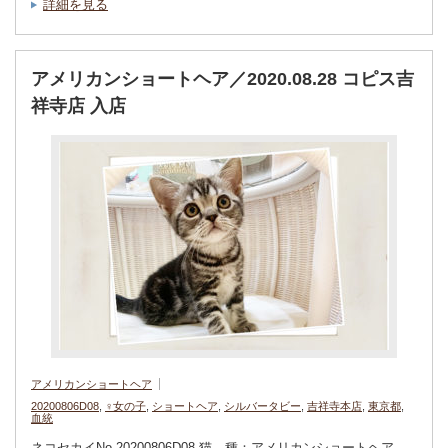
詳細を見る
アメリカンショートヘア／2020.08.28 コピス吉
祥寺店 入店
アメリカンショートヘア
20200806D08
,
♀女の子
,
ショートヘア
,
シルバータビー
,
吉祥寺本店
,
東京都
,
血統
ネコセカイNo.20200806D08 猫 種：アメリカンショートヘア