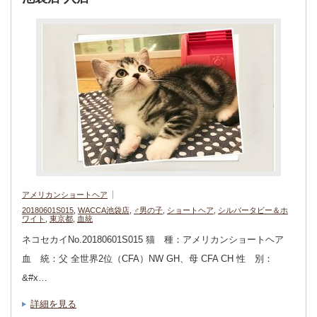
アメリカンショートヘア
20180601S015
,
WACCA池袋店
,
♂男の子
,
ショートヘア
,
シルバータビー＆ホ
ワイト
,
東京都
,
血統
ネコセカイNo.20180601S015 猫 種：アメリカンショートヘア
血 統：父 全世界2位（CFA）NW GH、母 CFA CH 性 別：
&#x…
詳細を見る