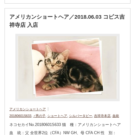
アメリカンショートヘア／2018.06.03 コピス吉
祥寺店 入店
アメリカンショートヘア
20180601S633
,
♂男の子
,
ショートヘア
,
シルバータビー
,
吉祥寺本店
,
血統
ネコセカイNo.20180601S633 猫 種：アメリカンショートヘア
血 統：父 全世界2位（CFA）NW GH、母 CFA CH 性 別：