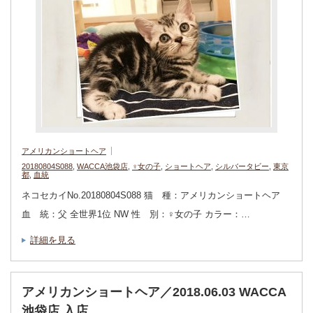
アメリカンショートヘア
20180804S088
,
WACCA池袋店
,
♀女の子
,
ショートヘア
,
シルバータビー
,
東京
都
,
血統
ネコセカイNo.20180804S088 猫 種：アメリカンショートヘア
血 統：父 全世界1位 NW 性 別：♀女の子 カラー：…
詳細を見る
アメリカンショートヘア／2018.06.03 WACCA
池袋店 入店