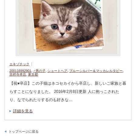
エキゾチック
200116992901
,
♂男の子
,
ショートヘア
,
ブルーシルバー＆マッカレルタビー
,
吉祥寺本店
,
東京都
【祝♥︎卒店】この子猫はネコセカイから卒店し、新しいご家族と暮
らすことになりました。 2016年2月8日更新 人に抱っこされた
り、なでられたりするのも好きな…
詳細を見る
トップページに戻る