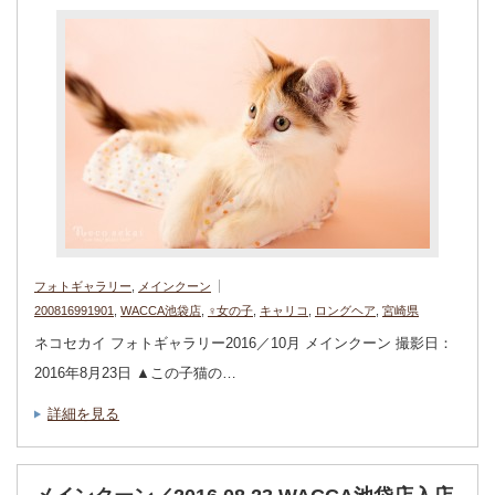
フォトギャラリー
,
メインクーン
200816991901
,
WACCA池袋店
,
♀女の子
,
キャリコ
,
ロングヘア
,
宮崎県
ネコセカイ フォトギャラリー2016／10月 メインクーン 撮影日：
2016年8月23日 ▲この子猫の…
詳細を見る