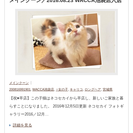
メインクーン／2016.08.23 WACCA池袋店入店
メインクーン
200816991901
,
WACCA池袋店
,
♀女の子
,
キャリコ
,
ロングヘア
,
宮城県
【祝♥︎卒店】この子猫はネコセカイから卒店し、新しいご家族と暮
らすことになりました。 2016年12月5日更新 ネコセカイ フォトギ
ャラリー2016／12月…
詳細を見る