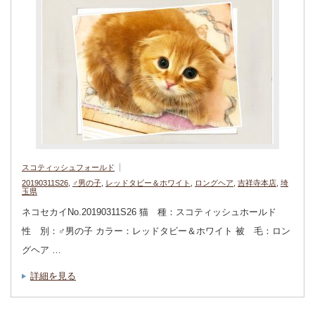
スコティッシュフォールド
20190311S26
,
♂男の子
,
レッドタビー＆ホワイト
,
ロングヘア
,
吉祥寺本店
,
埼
玉県
ネコセカイNo.20190311S26 猫 種：スコティッシュホールド
性 別：♂男の子 カラー：レッドタビー＆ホワイト 被 毛：ロン
グヘア …
詳細を見る