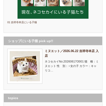
01 吉祥寺本店にいる子猫
ショップにいる子猫 pick up!!
ミヌエット／2026.06.22 吉祥寺本店 入
店
ネコセカイNo.20260617O001 猫 種：ミ
ヌエット 性 別：♀女の子 カラー：キャ
リコ…
topics