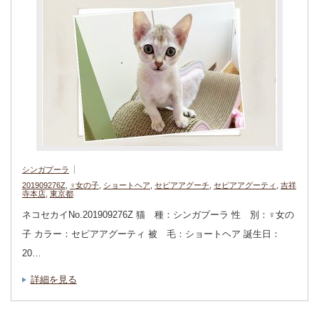
シンガプーラ
201909276Z
,
♀女の子
,
ショートヘア
,
セピアアグーチ
,
セピアアグーティ
,
吉祥
寺本店
,
東京都
ネコセカイNo.201909276Z 猫 種：シンガプーラ 性 別：♀女の
子 カラー：セピアアグーティ 被 毛：ショートヘア 誕生日：
20…
詳細を見る