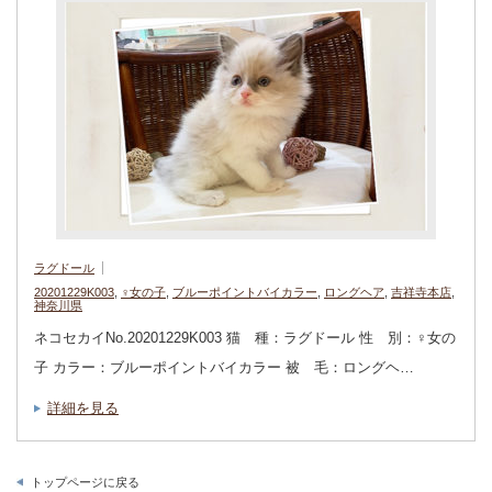
ラグドール
20201229K003
,
♀女の子
,
ブルーポイントバイカラー
,
ロングヘア
,
吉祥寺本店
,
神奈川県
ネコセカイNo.20201229K003 猫 種：ラグドール 性 別：♀女の
子 カラー：ブルーポイントバイカラー 被 毛：ロングヘ…
詳細を見る
トップページに戻る