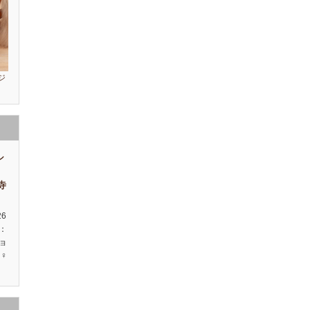
ジ
シ
祥寺
26
種：
ョ
♀