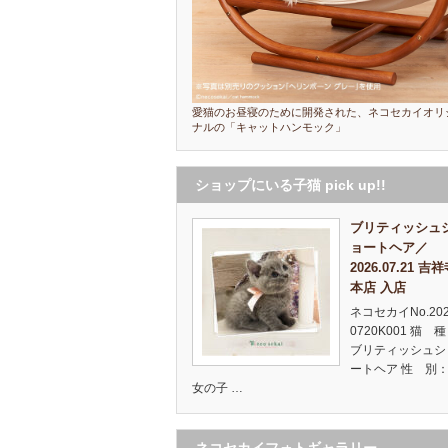
愛猫のお昼寝のために開発された、ネコセカイオリ
ナルの「キャットハンモック」
ショップにいる子猫 pick up!!
ブリティッシュ
ョートヘア／
2026.07.21 吉
本店 入店
ネコセカイNo.20
0720K001 猫 
ブリティッシュシ
ートヘア 性 別：
女の子 …
ネコセカイフォトギャラリー