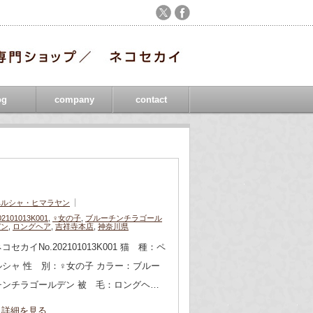
og
company
contact
ペルシャ・ヒマラヤン
02101013K001
,
♀女の子
,
ブルーチンチラゴール
デン
,
ロングヘア
,
吉祥寺本店
,
神奈川県
コセカイNo.202101013K001 猫 種：ペ
ルシャ 性 別：♀女の子 カラー：ブルー
チンチラゴールデン 被 毛：ロングヘ…
詳細を見る