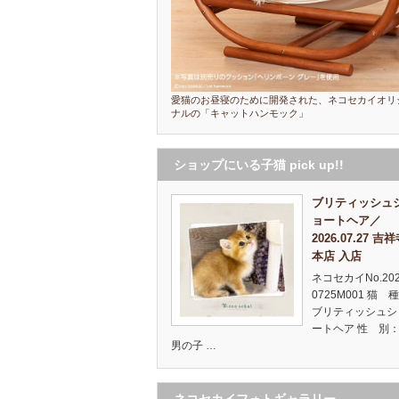
愛猫のお昼寝のために開発された、ネコセカイオリ
ナルの「キャットハンモック」
ショップにいる子猫 pick up!!
ブリティッシュ
ョートヘア／
2026.07.27 吉
本店 入店
ネコセカイNo.20
0725M001 猫 
ブリティッシュシ
ートヘア 性 別：
男の子 …
ネコセカイフォトギャラリー