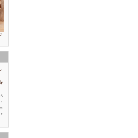
ジ
シ
祥寺
26
種：
ョ
♂