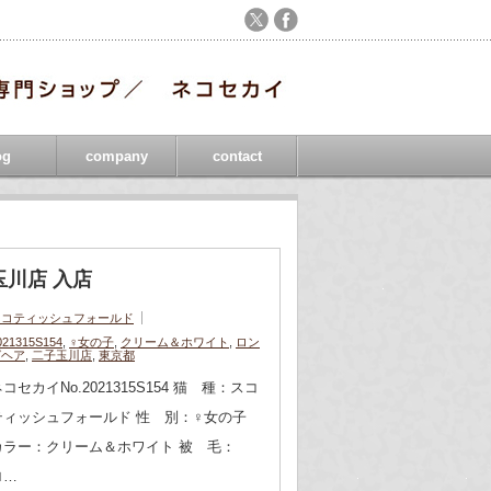
og
company
contact
玉川店 入店
スコティッシュフォールド
021315S154
,
♀女の子
,
クリーム＆ホワイト
,
ロン
グヘア
,
二子玉川店
,
東京都
コセカイNo.2021315S154 猫 種：スコ
ティッシュフォールド 性 別：♀女の子
カラー：クリーム＆ホワイト 被 毛：
ロ…