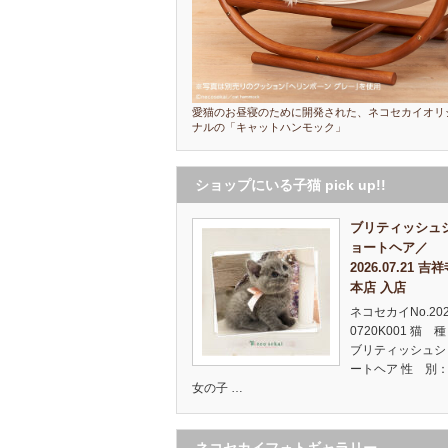
愛猫のお昼寝のために開発された、ネコセカイオリ
ナルの「キャットハンモック」
ショップにいる子猫 pick up!!
ブリティッシュ
ョートヘア／
2026.07.21 吉
本店 入店
ネコセカイNo.20
0720K001 猫 
ブリティッシュシ
ートヘア 性 別：
女の子 …
ネコセカイフォトギャラリー