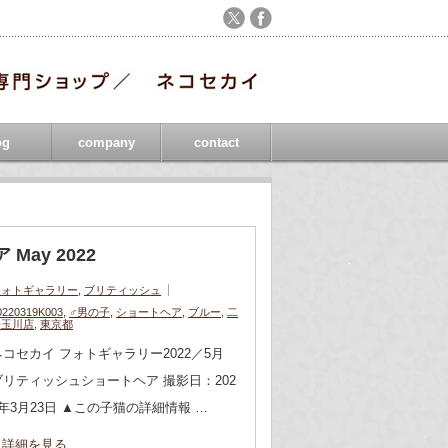
og
company
contact
May 2022
フォトギャラリー
,
ブリティッシュ
0220319K003
,
♂男の子
,
ショートヘア
,
ブルー
,
二
子玉川店
,
東京都
ネコセカイ フォトギャラリー2022／5月
ブリティッシュショートヘア 撮影日：202
2年3月23日 ▲この子猫の詳細情報 …
詳細を見る