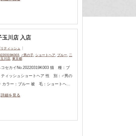
二子玉川店 入店
ブリティッシュ
0220319K003
,
♂男の子
,
ショートヘア
,
ブルー
,
二
子玉川店
,
東京都
コセカイNo.20220319K003 猫 種：ブ
リティッシュショートヘア 性 別：♂男の
子 カラー：ブルー 被 毛：ショートヘ…
詳細を見る