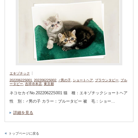
エキゾチック
20220622S001
,
20220622S002
,
♂男の子
,
ショートヘア
,
ブラウンタビー
,
ブル
ータビー
,
吉祥寺本店
,
東京都
ネコセカイNo.20220622S001 猫 種：エキゾチックショートヘア
性 別：♂男の子 カラー：ブルータビー 被 毛：ショー…
詳細を見る
トップページに戻る