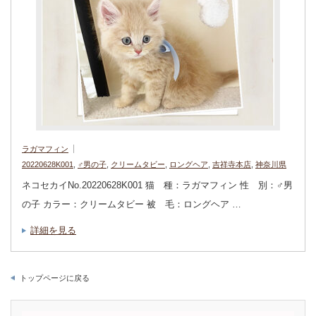
ラガマフィン
20220628K001
,
♂男の子
,
クリームタビー
,
ロングヘア
,
吉祥寺本店
,
神奈川県
ネコセカイNo.20220628K001 猫 種：ラガマフィン 性 別：♂男
の子 カラー：クリームタビー 被 毛：ロングヘア …
詳細を見る
トップページに戻る